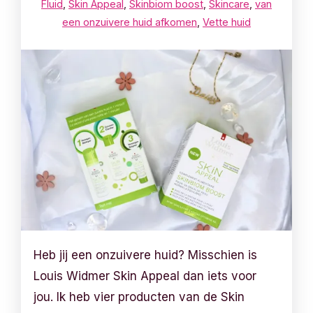
Fluid
,
Skin Appeal
,
Skinbiom boost
,
Skincare
,
van
een onzuivere huid afkomen
,
Vette huid
Heb jij een onzuivere huid? Misschien is
Louis Widmer Skin Appeal dan iets voor
jou. Ik heb vier producten van de Skin