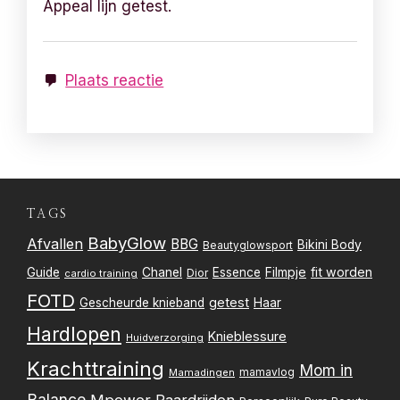
Appeal lijn getest.
Plaats reactie
TAGS
BabyGlow
Afvallen
BBG
Bikini Body
Beautyglowsport
Filmpje
fit worden
Guide
Chanel
Essence
Dior
cardio training
FOTD
getest
Gescheurde knieband
Haar
Hardlopen
Knieblessure
Huidverzorging
Krachttraining
Mom in
mamavlog
Mamadingen
Balance
Mpower
Paardrijden