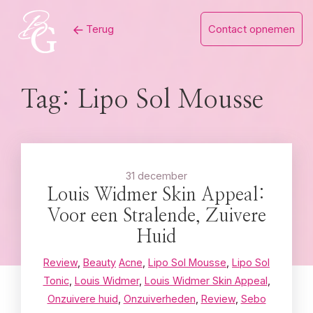
Skip
Terug
Contact opnemen
to
content
Tag:
Lipo Sol Mousse
31 december
Louis Widmer Skin Appeal:
Voor een Stralende, Zuivere
Huid
Review
,
Beauty
Acne
,
Lipo Sol Mousse
,
Lipo Sol
Tonic
,
Louis Widmer
,
Louis Widmer Skin Appeal
,
Onzuivere huid
,
Onzuiverheden
,
Review
,
Sebo