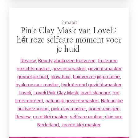
2 maart
Pink Clay Mask van Loveli:
hét roze selfcare moment voor
je huid
Review
,
Beauty
abrikozen fruitzuren
,
fruitzuren
gezichtsmasker
,
gezichtsmasker
,
gezichtsmasker
gevoelige huid
,
glow huid
,
huidverzorging routine
,
hyaluronzuur masker
,
hydraterend gezichtsmasker
,
Loveli
,
Loveli Pink Clay Mask
,
loveli skincare
,
me
time moment
,
natuurlijk gezichtsmasker
,
Natuurlijke
huidverzorging
,
pink clay masker
,
poriën reinigen
,
Review
,
roze klei masker
,
selfcare routine
,
skincare
Nederland
,
zachte klei masker