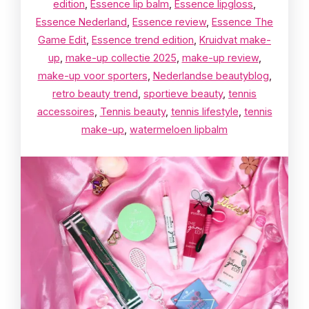
edition
,
Essence lip balm
,
Essence lipgloss
,
Essence Nederland
,
Essence review
,
Essence The
Game Edit
,
Essence trend edition
,
Kruidvat make-
up
,
make-up collectie 2025
,
make-up review
,
make-up voor sporters
,
Nederlandse beautyblog
,
retro beauty trend
,
sportieve beauty
,
tennis
accessoires
,
Tennis beauty
,
tennis lifestyle
,
tennis
make-up
,
watermeloen lipbalm