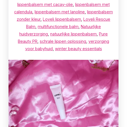
lippenbalsem met cacay-olie
,
lippenbalsem met
calendula
,
lippenbalsem met lanoline
,
lippenbalsem
zonder kleur
,
Loveli lippenbalsem
,
Loveli Rescue
Balm
,
multifunctionele balm
,
Natuurlijke
huidverzorging
,
natuurlijke lippenbalsem
,
Pure
Beauty PR
,
schrale lippen oplossing
,
verzorging
voor babyhuid
,
winter beauty essentials