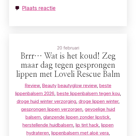
Plaats reactie
20 februari
Brrr… Wat is het koud! Zeg
maar dag tegen gesprongen
lippen met Loveli Rescue Balm
Review
,
Beauty
beautyglow review
,
beste
lippenbalsem 2026
,
beste lippenbalsem tegen kou
,
droge huid winter verzorging
,
droge lippen winter
,
gesprongen lippen verzorgen
,
gevoelige huid
balsem
,
glanzende lippen zonder lipstick
,
herstellende huidbalsem
,
lip tint hack
,
lippen
hydrateren
,
lippenbalsem met aloë vera
,