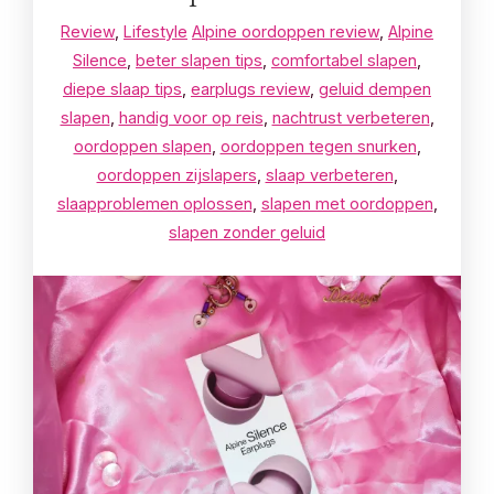
Review
,
Lifestyle
Alpine oordoppen review
,
Alpine
Silence
,
beter slapen tips
,
comfortabel slapen
,
diepe slaap tips
,
earplugs review
,
geluid dempen
slapen
,
handig voor op reis
,
nachtrust verbeteren
,
oordoppen slapen
,
oordoppen tegen snurken
,
oordoppen zijslapers
,
slaap verbeteren
,
slaapproblemen oplossen
,
slapen met oordoppen
,
slapen zonder geluid