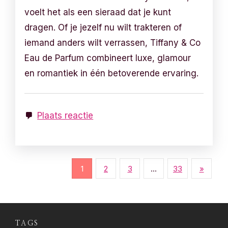
voelt het als een sieraad dat je kunt
dragen. Of je jezelf nu wilt trakteren of
iemand anders wilt verrassen, Tiffany & Co
Eau de Parfum combineert luxe, glamour
en romantiek in één betoverende ervaring.
Plaats reactie
B
1
2
3
…
33
»
e
r
TAGS