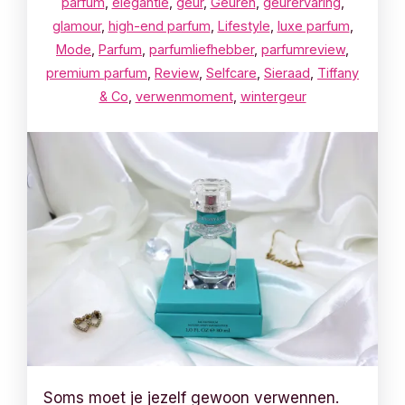
parfum
,
elegantie
,
geur
,
Geuren
,
geurervaring
,
glamour
,
high-end parfum
,
Lifestyle
,
luxe parfum
,
Mode
,
Parfum
,
parfumliefhebber
,
parfumreview
,
premium parfum
,
Review
,
Selfcare
,
Sieraad
,
Tiffany
& Co
,
verwenmoment
,
wintergeur
Soms moet je jezelf gewoon verwennen.