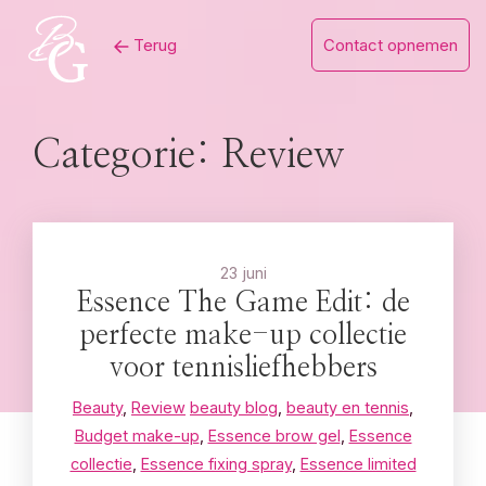
Skip
Terug
Contact opnemen
to
content
Categorie:
Review
23 juni
Essence The Game Edit: de
perfecte make-up collectie
voor tennisliefhebbers
Beauty
,
Review
beauty blog
,
beauty en tennis
,
Budget make-up
,
Essence brow gel
,
Essence
collectie
,
Essence fixing spray
,
Essence limited