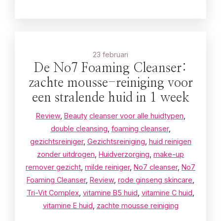
23 februari
De No7 Foaming Cleanser:
zachte mousse-reiniging voor
een stralende huid in 1 week
Review
,
Beauty
cleanser voor alle huidtypen
,
double cleansing
,
foaming cleanser
,
gezichtsreiniger
,
Gezichtsreiniging
,
huid reinigen
zonder uitdrogen
,
Huidverzorging
,
make-up
remover gezicht
,
milde reiniger
,
No7 cleanser
,
No7
Foaming Cleanser
,
Review
,
rode ginseng skincare
,
Tri-Vit Complex
,
vitamine B5 huid
,
vitamine C huid
,
vitamine E huid
,
zachte mousse reiniging