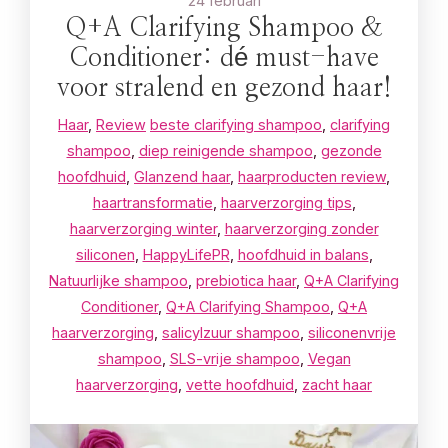
24 februari
Q+A Clarifying Shampoo &
Conditioner: dé must-have
voor stralend en gezond haar!
Haar
,
Review
beste clarifying shampoo
,
clarifying
shampoo
,
diep reinigende shampoo
,
gezonde
hoofdhuid
,
Glanzend haar
,
haarproducten review
,
haartransformatie
,
haarverzorging tips
,
haarverzorging winter
,
haarverzorging zonder
siliconen
,
HappyLifePR
,
hoofdhuid in balans
,
Natuurlijke shampoo
,
prebiotica haar
,
Q+A Clarifying
Conditioner
,
Q+A Clarifying Shampoo
,
Q+A
haarverzorging
,
salicylzuur shampoo
,
siliconenvrije
shampoo
,
SLS-vrije shampoo
,
Vegan
haarverzorging
,
vette hoofdhuid
,
zacht haar