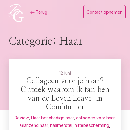
Skip
Terug
Contact opnemen
to
content
Categorie:
Haar
12 juni
Collageen voor je haar?
Ontdek waarom ik fan ben
van de Loveli Leave-in
Conditioner
Review
,
Haar
beschadigd haar
,
collageen voor haar
,
Glanzend haar
,
haarherstel
,
hittebescherming
,