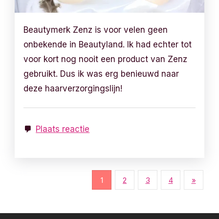
Beautymerk Zenz is voor velen geen
onbekende in Beautyland. Ik had echter tot
voor kort nog nooit een product van Zenz
gebruikt. Dus ik was erg benieuwd naar
deze haarverzorgingslijn!
Plaats reactie
B
1
2
3
4
»
e