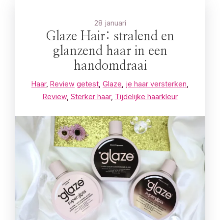
28 januari
Glaze Hair: stralend en
glanzend haar in een
handomdraai
Haar
,
Review
getest
,
Glaze
,
je haar versterken
,
Review
,
Sterker haar
,
Tijdelijke haarkleur