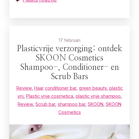
17 februari
Plasticvrije verzorging: ontdek
SKOON Cosmetics
Shampoo-, Conditioner- en
Scrub Bars
Review
,
Haar
conditioner bar
,
green beauty
,
plastic
vrij
,
Plastic vrije cosmetica
,
plastic vrije shampoo
,
Review
,
Scrub bar
,
shampoo bar
,
SKOON
,
SKOON
Cosmetics