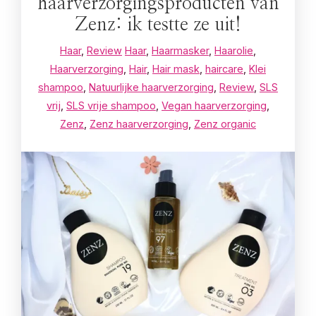
haarverzorgingsproducten van
Zenz: ik testte ze uit!
Haar
,
Review
Haar
,
Haarmasker
,
Haarolie
,
Haarverzorging
,
Hair
,
Hair mask
,
haircare
,
Klei
shampoo
,
Natuurlijke haarverzorging
,
Review
,
SLS
vrij
,
SLS vrije shampoo
,
Vegan haarverzorging
,
Zenz
,
Zenz haarverzorging
,
Zenz organic