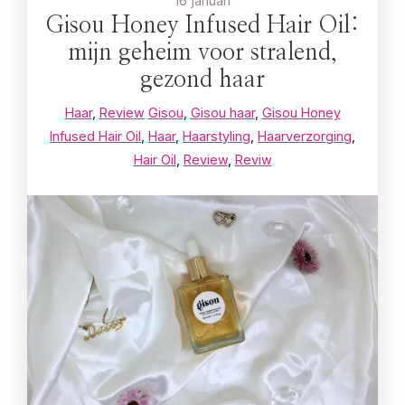
16 januari
Gisou Honey Infused Hair Oil:
mijn geheim voor stralend,
gezond haar
Haar
,
Review
Gisou
,
Gisou haar
,
Gisou Honey
Infused Hair Oil
,
Haar
,
Haarstyling
,
Haarverzorging
,
Hair Oil
,
Review
,
Reviw