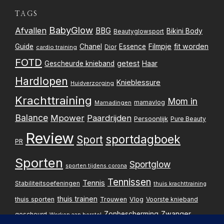
r
TAGS
i
BabyGlow
Afvallen
BBG
Bikini Body
Beautyglowsport
c
Filmpje
fit worden
Guide
Chanel
Essence
Dior
cardio training
FOTD
h
getest
Gescheurde knieband
Haar
Hardlopen
Knieblessure
Huidverzorging
t
Krachttraining
Mom in
mamavlog
Mamadingen
e
Balance
Mpower
Paardrijden
Persoonlijk
Pure Beauty
n
Review
sportdagboek
Sport
PR
p
Sporten
Sportglow
sporten tijdens corona
a
Tennissen
Tennis
Stabiliteitsoefeningen
thuis krachttraining
g
thuis trainen
thuis sporten
Trouwen
Vlog
Voorste knieband
i
Zwanger
Zonbescherming
gescheurd
Werken aan herstel