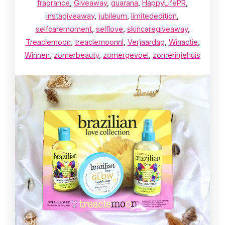
fragrance
,
Giveaway
,
guarana
,
HappyLifePR
,
instagiveaway
,
jubileum
,
limitededition
,
selfcaremoment
,
selflove
,
skincaregiveaway
,
Treaclemoon
,
treaclemoonnl
,
Verjaardag
,
Winactie
,
Winnen
,
zomerbeauty
,
zomergevoel
,
zomerinjehuis