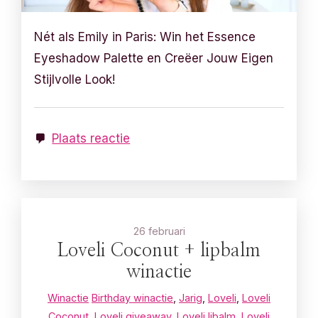
Nét als Emily in Paris: Win het Essence
Eyeshadow Palette en Creëer Jouw Eigen
Stijlvolle Look!
Plaats reactie
26 februari
Loveli Coconut + lipbalm
winactie
Winactie
Birthday winactie
,
Jarig
,
Loveli
,
Loveli
Coconut
,
Loveli giveaway
,
Loveli libalm
,
Loveli