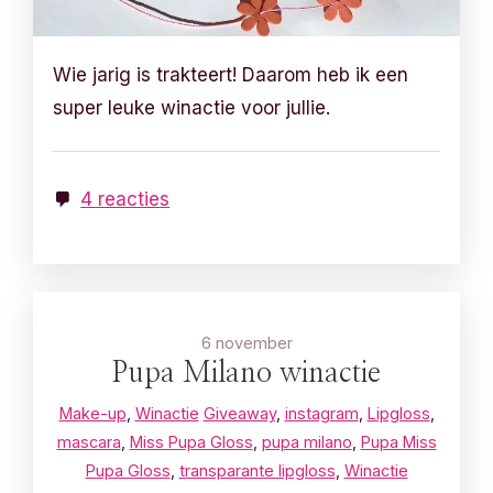
Wie jarig is trakteert! Daarom heb ik een
super leuke winactie voor jullie.
4 reacties
6 november
Pupa Milano winactie
Make-up
,
Winactie
Giveaway
,
instagram
,
Lipgloss
,
mascara
,
Miss Pupa Gloss
,
pupa milano
,
Pupa Miss
Pupa Gloss
,
transparante lipgloss
,
Winactie