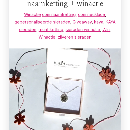
naamketting + winactie
Winactie
coin naamketting
,
coin necklace
,
gepersonaliseerde sieraden
,
Giveaway
,
kaya
,
KAYA
sieraden
,
munt ketting
,
sieraden winactie
,
Win
,
Winactie
,
zilveren sieraden