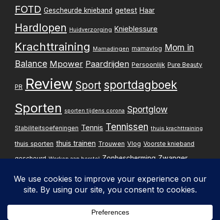
FOTD
h
getest
Gescheurde knieband
Haar
Hardlopen
Knieblessure
Huidverzorging
t
Krachttraining
Mom in
mamavlog
Mamadingen
e
Balance
Mpower
Paardrijden
Persoonlijk
Pure Beauty
n
Review
sportdagboek
Sport
PR
p
Sporten
Sportglow
sporten tijdens corona
a
Tennissen
Tennis
Stabiliteitsoefeningen
thuis krachttraining
g
thuis trainen
thuis sporten
Trouwen
Vlog
Voorste knieband
i
Zwanger
Zonbescherming
gescheurd
Werken aan herstel
Zwangerschapsupdate
n
e
Privacybelei