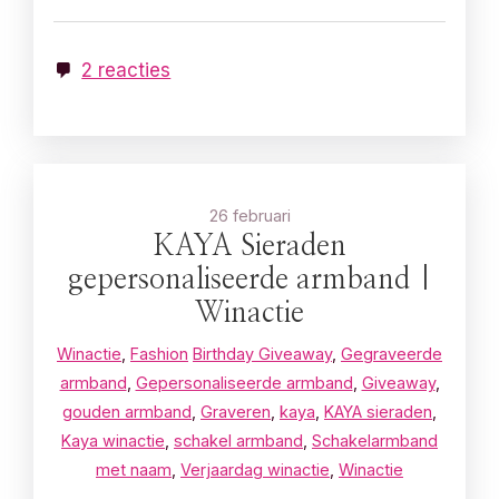
2 reacties
26 februari
KAYA Sieraden
gepersonaliseerde armband |
Winactie
Winactie
,
Fashion
Birthday Giveaway
,
Gegraveerde
armband
,
Gepersonaliseerde armband
,
Giveaway
,
gouden armband
,
Graveren
,
kaya
,
KAYA sieraden
,
Kaya winactie
,
schakel armband
,
Schakelarmband
met naam
,
Verjaardag winactie
,
Winactie