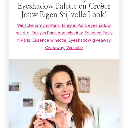
Eyeshadow Palette en Creëer
Jouw Eigen Stijlvolle Look!
Winactie
Emily in Paris
,
Emily in Paris eyeshadow
palette
,
Emily in Paris oogschaduw
,
Essence Emily
in Paris
,
Essence winactie
,
Eyeshadow giveaway
,
Giveaway
,
Winactie