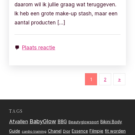
daarom wil ik jullie graag wat teruggeven.
Ik heb een grote make-up stash, maar een
aantal producten […]
Plaats reactie
B
1
2
»
e
r
TAGS
i
BabyGlow
Afvallen
BBG
Bikini Body
Beautyglowsport
c
Filmpje
fit worden
Guide
Chanel
Essence
Dior
cardio training