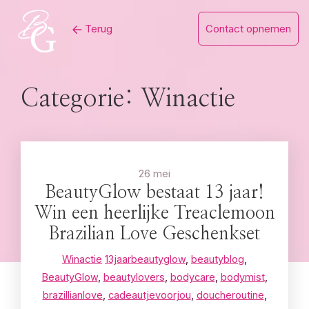
Skip
Terug
Contact opnemen
to
content
Categorie:
Winactie
26 mei
BeautyGlow bestaat 13 jaar!
Win een heerlijke Treaclemoon
Brazilian Love Geschenkset
Winactie
13jaarbeautyglow
,
beautyblog
,
BeautyGlow
,
beautylovers
,
bodycare
,
bodymist
,
brazillianlove
,
cadeautjevoorjou
,
doucheroutine
,