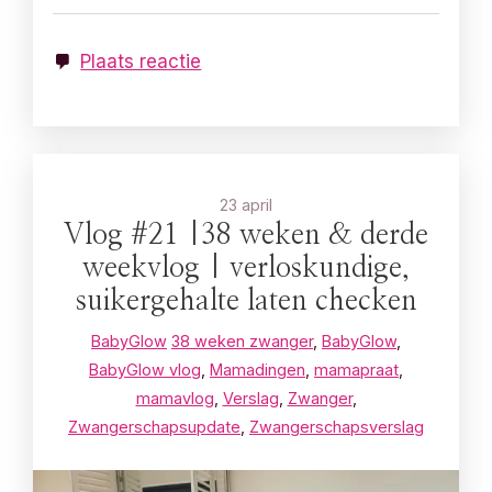
Plaats reactie
23 april
Vlog #21 |38 weken & derde
weekvlog | verloskundige,
suikergehalte laten checken
BabyGlow
38 weken zwanger
,
BabyGlow
,
BabyGlow vlog
,
Mamadingen
,
mamapraat
,
mamavlog
,
Verslag
,
Zwanger
,
Zwangerschapsupdate
,
Zwangerschapsverslag