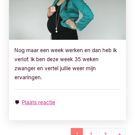
Nog maar een week werken en dan heb ik
verlof. Ik ben deze week 35 weken
zwanger en vertel jullie weer mijn
ervaringen.
Plaats reactie
B
1
2
3
»