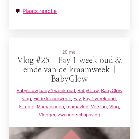
Plaats reactie
28 mei
Vlog #25 | Fay 1 week oud &
einde van de kraamweek |
BabyGlow
BabyGlow
baby 1 week oud
,
BabyGlow
,
BabyGlow
vlog
,
Einde kraamweek
,
Fay
,
Fay 1 week oud
,
Filmpje
,
Mamadingen
,
mamavlog
,
Verslag
,
Vlog
,
Vlogger
,
zwangerschapsvlog