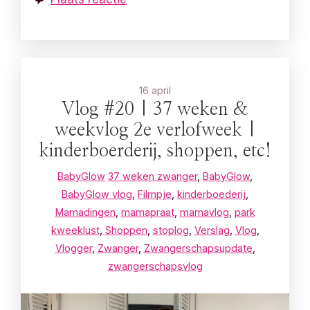
16 april
Vlog #20 | 37 weken &
weekvlog 2e verlofweek |
kinderboerderij, shoppen, etc!
BabyGlow
37 weken zwanger
,
BabyGlow
,
BabyGlow vlog
,
Filmpje
,
kinderboederij
,
Mamadingen
,
mamapraat
,
mamavlog
,
park
kweeklust
,
Shoppen
,
stoplog
,
Verslag
,
Vlog
,
Vlogger
,
Zwanger
,
Zwangerschapsupdate
,
zwangerschapsvlog