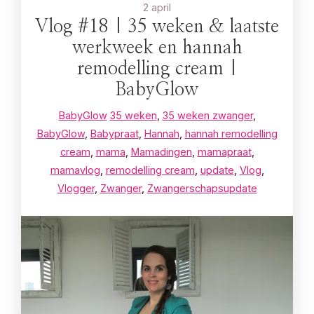
2 april
Vlog #18 | 35 weken & laatste
werkweek en hannah
remodelling cream |
BabyGlow
BabyGlow
35 weken
,
35 weken zwanger
,
BabyGlow
,
Babypraat
,
Hannah
,
hannah remodelling
cream
,
mama
,
Mamadingen
,
mamapraat
,
mamavlog
,
remodelling cream
,
update
,
Vlog
,
Vlogger
,
Zwanger
,
Zwangerschapsupdate