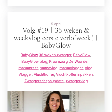
9 april
Volg #19 | 36 weken &
weekvlog eerste verlofweek! |
BabyGlow
BabyGlow
36 weken zwanger
,
BabyGlow
,
BabyGlow blog
,
Kraamzorg De Waarden
,
mamapraat
,
mamavlog
,
mamavlogger
,
Vlog
,
Vlogger
,
Vluchtkoffer
,
Vluchtkoffer inpakken
,
Zwangerschapsupdate
,
zwangervlog