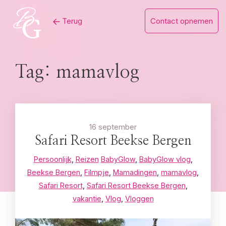
Skip
Terug
Contact opnemen
to
content
Tag:
mamavlog
16 september
Safari Resort Beekse Bergen
Persoonlijk
,
Reizen
BabyGlow
,
BabyGlow vlog
,
Beekse Bergen
,
Filmpje
,
Mamadingen
,
mamavlog
,
Safari Resort
,
Safari Resort Beekse Bergen
,
vakantie
,
Vlog
,
Vloggen