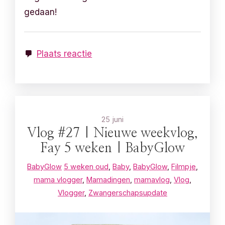
gedaan!
Plaats reactie
25 juni
Vlog #27 | Nieuwe weekvlog,
Fay 5 weken | BabyGlow
BabyGlow
5 weken oud
,
Baby
,
BabyGlow
,
Filmpje
,
mama vlogger
,
Mamadingen
,
mamavlog
,
Vlog
,
Vlogger
,
Zwangerschapsupdate