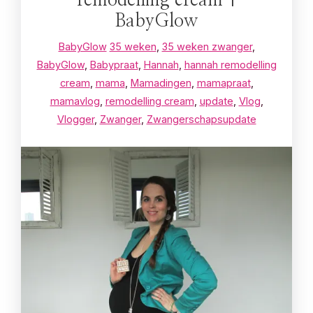
remodelling cream |
BabyGlow
BabyGlow
35 weken
,
35 weken zwanger
,
BabyGlow
,
Babypraat
,
Hannah
,
hannah remodelling
cream
,
mama
,
Mamadingen
,
mamapraat
,
mamavlog
,
remodelling cream
,
update
,
Vlog
,
Vlogger
,
Zwanger
,
Zwangerschapsupdate