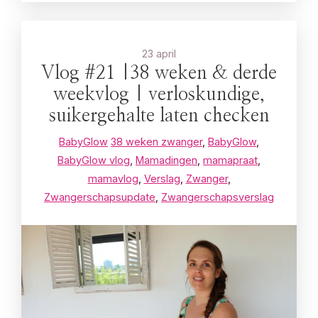
23 april
Vlog #21 |38 weken & derde
weekvlog | verloskundige,
suikergehalte laten checken
BabyGlow
38 weken zwanger
,
BabyGlow
,
BabyGlow vlog
,
Mamadingen
,
mamapraat
,
mamavlog
,
Verslag
,
Zwanger
,
Zwangerschapsupdate
,
Zwangerschapsverslag