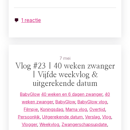
1 reactie
7 mei
Vlog #23 | 40 weken zwanger
| Vijfde weekvlog &
uitgerekende datum
BabyGlow
40 weken en 6 dagen zwanger
,
40
weken zwanger
,
BabyGlow
,
BabyGlow vlog
,
Filmpje
,
Koningsdag
,
Mama vlog
,
Overtijd
,
Persoonlijk
,
Uitgerekende datum
,
Verslag
,
Vlog
,
Vlogger
,
Weekvlog
,
Zwangerschapsupdate
,