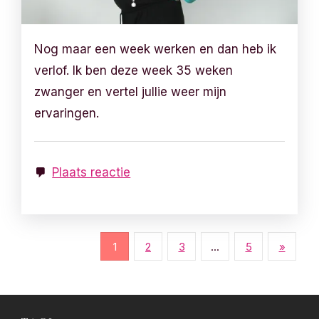
Nog maar een week werken en dan heb ik
verlof. Ik ben deze week 35 weken
zwanger en vertel jullie weer mijn
ervaringen.
Plaats reactie
B
1
2
3
…
5
»
e
r