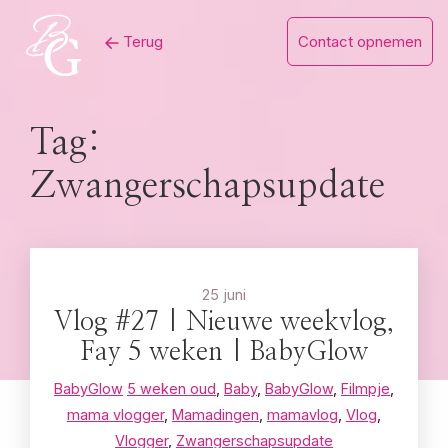
Skip
Terug
Contact opnemen
to
content
Tag:
Zwangerschapsupdate
25 juni
Vlog #27 | Nieuwe weekvlog,
Fay 5 weken | BabyGlow
BabyGlow
5 weken oud
,
Baby
,
BabyGlow
,
Filmpje
,
mama vlogger
,
Mamadingen
,
mamavlog
,
Vlog
,
Vlogger
,
Zwangerschapsupdate