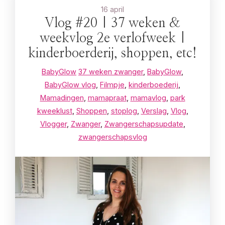
16 april
Vlog #20 | 37 weken &
weekvlog 2e verlofweek |
kinderboerderij, shoppen, etc!
BabyGlow
37 weken zwanger
,
BabyGlow
,
BabyGlow vlog
,
Filmpje
,
kinderboederij
,
Mamadingen
,
mamapraat
,
mamavlog
,
park
kweeklust
,
Shoppen
,
stoplog
,
Verslag
,
Vlog
,
Vlogger
,
Zwanger
,
Zwangerschapsupdate
,
zwangerschapsvlog