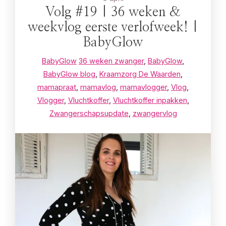
Volg #19 | 36 weken &
weekvlog eerste verlofweek! |
BabyGlow
BabyGlow
36 weken zwanger
,
BabyGlow
,
BabyGlow blog
,
Kraamzorg De Waarden
,
mamapraat
,
mamavlog
,
mamavlogger
,
Vlog
,
Vlogger
,
Vluchtkoffer
,
Vluchtkoffer inpakken
,
Zwangerschapsupdate
,
zwangervlog