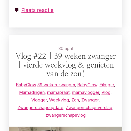
Plaats reactie
30 april
Vlog #22 | 39 weken zwanger
| vierde weekvlog & genieten
van de zon!
BabyGlow
39 weken zwanger
,
BabyGlow
,
Filmpje
,
Mamadingen
,
mamapraat
,
mamavlogger
,
Vlog
,
Vlogger
,
Weekvlog
,
Zon
,
Zwanger
,
Zwangerschapsupdate
,
Zwangerschapsverslag
,
zwangerschapsvlog