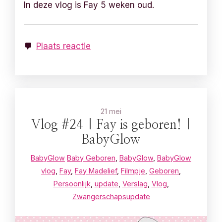
In deze vlog is Fay 5 weken oud.
Plaats reactie
21 mei
Vlog #24 | Fay is geboren! |
BabyGlow
BabyGlow
Baby Geboren
,
BabyGlow
,
BabyGlow
vlog
,
Fay
,
Fay Madelief
,
Filmpje
,
Geboren
,
Persoonlijk
,
update
,
Verslag
,
Vlog
,
Zwangerschapsupdate