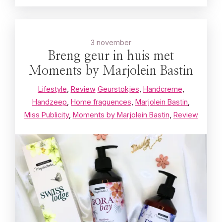
3 november
Breng geur in huis met
Moments by Marjolein Bastin
Lifestyle
,
Review
Geurstokjes
,
Handcreme
,
Handzeep
,
Home fraguences
,
Marjolein Bastin
,
Miss Publicity
,
Moments by Marjolein Bastin
,
Review