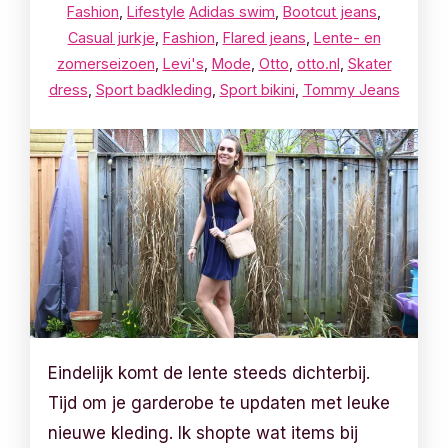
Fashion
,
Lifestyle
Adidas swim
,
Bootcut jeans
,
Casual jurkje
,
Fashion
,
Flared jeans
,
Lente- en
zomerseizoen
,
Levi's
,
Mode
,
Otto
,
otto.nl
,
Skater
dress
,
Sport badkleding
,
Sport bikini
,
Tommy Jeans
Eindelijk komt de lente steeds dichterbij.
Tijd om je garderobe te updaten met leuke
nieuwe kleding. Ik shopte wat items bij