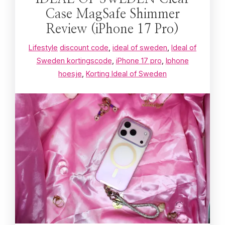
Case MagSafe Shimmer
Review (iPhone 17 Pro)
Lifestyle
discount code
,
ideal of sweden
,
Ideal of
Sweden kortingscode
,
iPhone 17 pro
,
Iphone
hoesje
,
Korting Ideal of Sweden