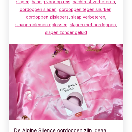
slapen
,
handig voor op reis
,
nachtrust verbeteren
,
oordoppen slapen
,
oordoppen tegen snurken
,
oordoppen zijslapers
,
slaap verbeteren
,
slaapproblemen oplossen
,
slapen met oordoppen
,
slapen zonder geluid
De Alpine Silence oordoppen zijn ideaal