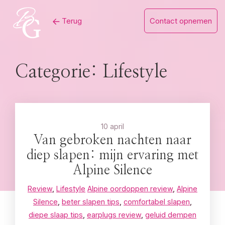
Skip
Terug
Contact opnemen
to
content
Categorie:
Lifestyle
10 april
Van gebroken nachten naar
diep slapen: mijn ervaring met
Alpine Silence
Review
,
Lifestyle
Alpine oordoppen review
,
Alpine
Silence
,
beter slapen tips
,
comfortabel slapen
,
diepe slaap tips
,
earplugs review
,
geluid dempen