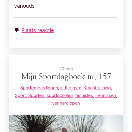
vanouds.
Plaats reactie
20 mei
Mijn Sportdagboek nr. 157
Sporten
Hardlopen
,
in the gym
,
Krachttraining
,
Sport
,
Sporten
,
sportscholen
,
tennisles
,
Tennissen
,
ver hardlopen