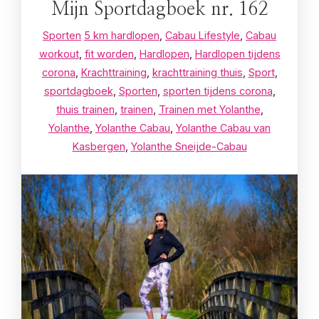
Mijn Sportdagboek nr. 162
Sporten
5 km hardlopen
,
Cabau Lifestyle
,
Cabau
workout
,
fit worden
,
Hardlopen
,
Hardlopen tijdens
corona
,
Krachttraining
,
krachttraining thuis
,
Sport
,
sportdagboek
,
Sporten
,
sporten tijdens corona
,
thuis trainen
,
trainen
,
Trainen met Yolanthe
,
Yolanthe
,
Yolanthe Cabau
,
Yolanthe Cabau van
Kasbergen
,
Yolanthe Sneijde-Cabau