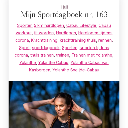
1 juli
Mijn Sportdagboek nr. 163
Sporten
5 km hardlopen
,
Cabau Lifestyle
,
Cabau
workout
,
fit worden
,
Hardlopen
,
Hardlopen tijdens
corona
,
Krachttraining
,
krachttraining thuis
,
rennen
,
Sport
,
sportdagboek
,
Sporten
,
sporten tijdens
corona
,
thuis trainen
,
trainen
,
Trainen met Yolanthe
,
Yolanthe
,
Yolanthe Cabau
,
Yolanthe Cabau van
Kasbergen
,
Yolanthe Sneijde-Cabau