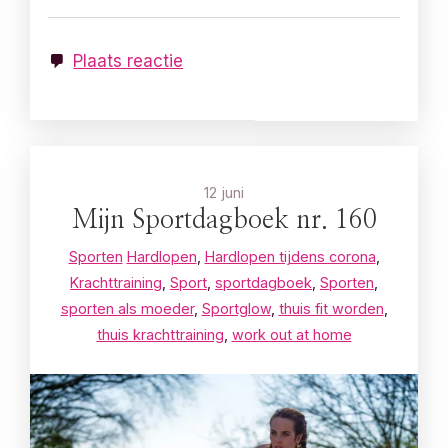
Plaats reactie
12 juni
Mijn Sportdagboek nr. 160
Sporten
Hardlopen
,
Hardlopen tijdens corona
,
Krachttraining
,
Sport
,
sportdagboek
,
Sporten
,
sporten als moeder
,
Sportglow
,
thuis fit worden
,
thuis krachttraining
,
work out at home