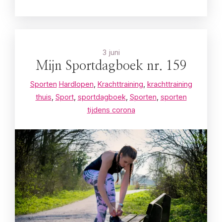
3 juni
Mijn Sportdagboek nr. 159
Sporten
Hardlopen
,
Krachttraining
,
krachttraining
thuis
,
Sport
,
sportdagboek
,
Sporten
,
sporten
tijdens corona