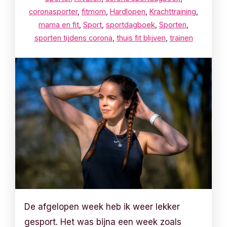
coronasporter
,
fitmom
,
Hardlopen
,
Krachttraining
,
mama en fit
,
Sport
,
sportdagboek
,
Sporten
,
sporten tijdens corona
,
thuis fit blijven
,
trainen
De afgelopen week heb ik weer lekker
gesport. Het was bijna een week zoals