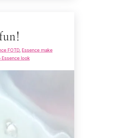
fun!
nce FOTD
,
Essence make
 Essence look