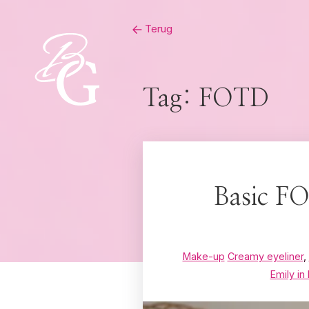
Skip
Terug
to
content
Tag:
FOTD
Basic FO
Make-up
Creamy eyeliner
,
Emily in 