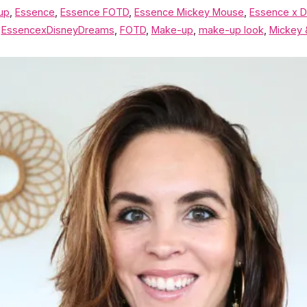
up
,
Essence
,
Essence FOTD
,
Essence Mickey Mouse
,
Essence x D
,
EssencexDisneyDreams
,
FOTD
,
Make-up
,
make-up look
,
Mickey 