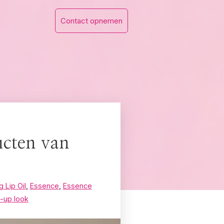
Contact opnemen
ucten van
g Lip Oil
,
Essence
,
Essence
-up look