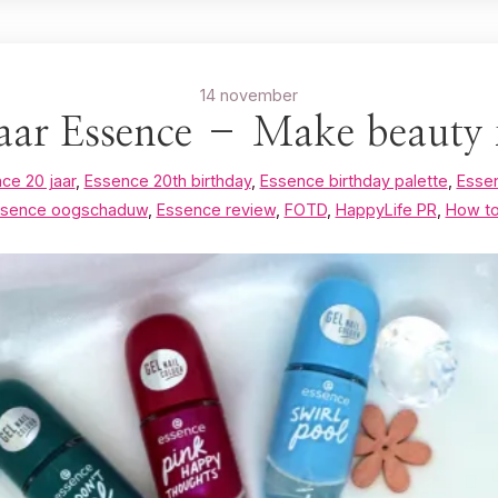
14 november
jaar Essence – Make beauty 
ce 20 jaar
,
Essence 20th birthday
,
Essence birthday palette
,
Esse
ssence oogschaduw
,
Essence review
,
FOTD
,
HappyLife PR
,
How to