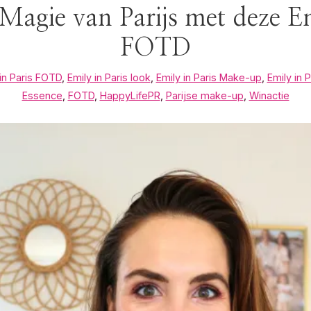
agie van Parijs met deze Em
FOTD
 in Paris FOTD
,
Emily in Paris look
,
Emily in Paris Make-up
,
Emily in 
Essence
,
FOTD
,
HappyLifePR
,
Parijse make-up
,
Winactie