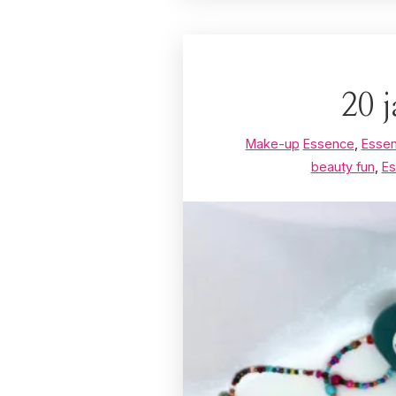
20 
Make-up
Essence
,
Essen
beauty fun
,
E