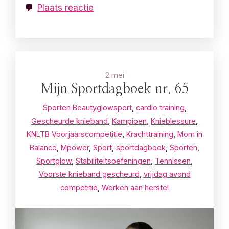
Plaats reactie
2 mei
Mijn Sportdagboek nr. 65
Sporten
Beautyglowsport
,
cardio training
,
Gescheurde knieband
,
Kampioen
,
Knieblessure
,
KNLTB Voorjaarscompetitie
,
Krachttraining
,
Mom in
Balance
,
Mpower
,
Sport
,
sportdagboek
,
Sporten
,
Sportglow
,
Stabiliteitsoefeningen
,
Tennissen
,
Voorste knieband gescheurd
,
vrijdag avond
competitie
,
Werken aan herstel