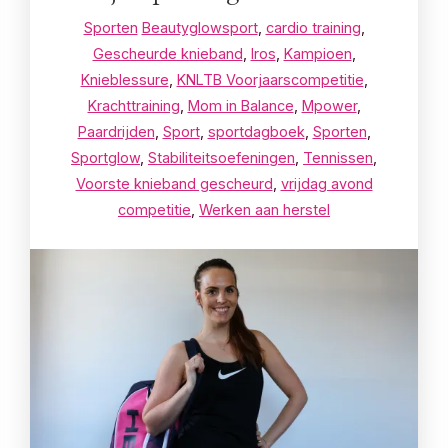
Sporten
Beautyglowsport
,
cardio training
,
Gescheurde knieband
,
Iros
,
Kampioen
,
Knieblessure
,
KNLTB Voorjaarscompetitie
,
Krachttraining
,
Mom in Balance
,
Mpower
,
Paardrijden
,
Sport
,
sportdagboek
,
Sporten
,
Sportglow
,
Stabiliteitsoefeningen
,
Tennissen
,
Voorste knieband gescheurd
,
vrijdag avond
competitie
,
Werken aan herstel