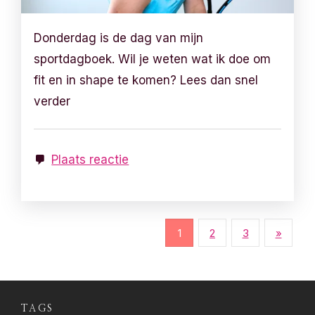
Donderdag is de dag van mijn
sportdagboek. Wil je weten wat ik doe om
fit en in shape te komen? Lees dan snel
verder
Plaats reactie
B
1
2
3
»
e
r
TAGS