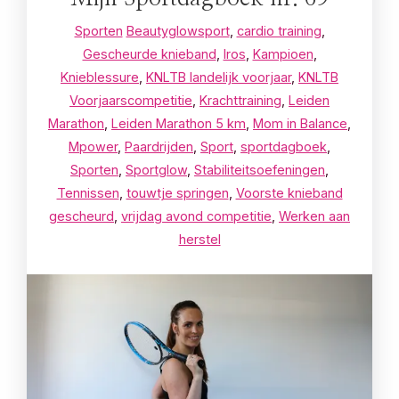
Sporten
Beautyglowsport
,
cardio training
,
Gescheurde knieband
,
Iros
,
Kampioen
,
Knieblessure
,
KNLTB landelijk voorjaar
,
KNLTB
Voorjaarscompetitie
,
Krachttraining
,
Leiden
Marathon
,
Leiden Marathon 5 km
,
Mom in Balance
,
Mpower
,
Paardrijden
,
Sport
,
sportdagboek
,
Sporten
,
Sportglow
,
Stabiliteitsoefeningen
,
Tennissen
,
touwtje springen
,
Voorste knieband
gescheurd
,
vrijdag avond competitie
,
Werken aan
herstel