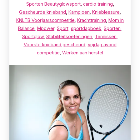
Sporten
Beautyglowsport
,
cardio training
,
Gescheurde knieband
,
Kampioen
,
Knieblessure
,
KNLTB Voorjaarscompetitie
,
Krachttraining
,
Mom in
Balance
,
Mpower
,
Sport
,
sportdagboek
,
Sporten
,
Sportglow
,
Stabiliteitsoefeningen
,
Tennissen
,
Voorste knieband gescheurd
,
vrijdag avond
competitie
,
Werken aan herstel