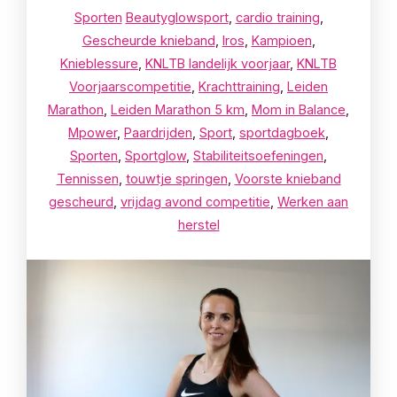
Sporten
Beautyglowsport
,
cardio training
,
Gescheurde knieband
,
Iros
,
Kampioen
,
Knieblessure
,
KNLTB landelijk voorjaar
,
KNLTB
Voorjaarscompetitie
,
Krachttraining
,
Leiden
Marathon
,
Leiden Marathon 5 km
,
Mom in Balance
,
Mpower
,
Paardrijden
,
Sport
,
sportdagboek
,
Sporten
,
Sportglow
,
Stabiliteitsoefeningen
,
Tennissen
,
touwtje springen
,
Voorste knieband
gescheurd
,
vrijdag avond competitie
,
Werken aan
herstel