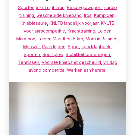
Sporten
5 km night run
,
Beautyglowsport
,
cardio
training
,
Gescheurde knieband
,
Iros
,
Kampioen
,
Knieblessure
,
KNLTB landelijk voorjaar
,
KNLTB
Voorjaarscompetitie
,
Krachttraining
,
Leiden
Marathon
,
Leiden Marathon 5 km
,
Mom in Balance
,
Mpower
,
Paardrijden
,
Sport
,
sportdagboek
,
Sporten
,
Sportglow
,
Stabiliteitsoefeningen
,
Tennissen
,
Voorste knieband gescheurd
,
vrijdag
avond competitie
,
Werken aan herstel