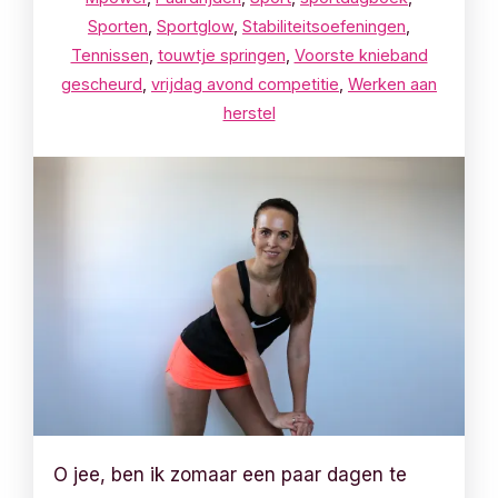
Sporten
,
Sportglow
,
Stabiliteitsoefeningen
,
Tennissen
,
touwtje springen
,
Voorste knieband
gescheurd
,
vrijdag avond competitie
,
Werken aan
herstel
O jee, ben ik zomaar een paar dagen te