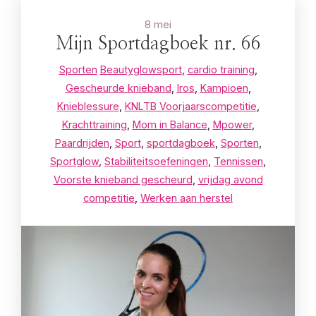
8 mei
Mijn Sportdagboek nr. 66
Sporten
Beautyglowsport
,
cardio training
,
Gescheurde knieband
,
Iros
,
Kampioen
,
Knieblessure
,
KNLTB Voorjaarscompetitie
,
Krachttraining
,
Mom in Balance
,
Mpower
,
Paardrijden
,
Sport
,
sportdagboek
,
Sporten
,
Sportglow
,
Stabiliteitsoefeningen
,
Tennissen
,
Voorste knieband gescheurd
,
vrijdag avond
competitie
,
Werken aan herstel