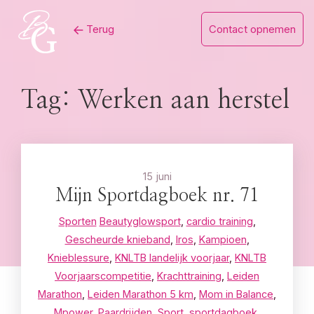
Skip
Terug
Contact opnemen
to
content
Tag:
Werken aan herstel
15 juni
Mijn Sportdagboek nr. 71
Sporten
Beautyglowsport
,
cardio training
,
Gescheurde knieband
,
Iros
,
Kampioen
,
Knieblessure
,
KNLTB landelijk voorjaar
,
KNLTB
Voorjaarscompetitie
,
Krachttraining
,
Leiden
Marathon
,
Leiden Marathon 5 km
,
Mom in Balance
,
Mpower
,
Paardrijden
,
Sport
,
sportdagboek
,