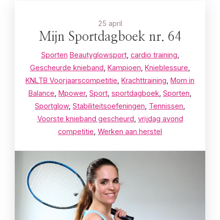
25 april
Mijn Sportdagboek nr. 64
Sporten
Beautyglowsport
,
cardio training
,
Gescheurde knieband
,
Kampioen
,
Knieblessure
,
KNLTB Voorjaarscompetitie
,
Krachttraining
,
Mom in
Balance
,
Mpower
,
Sport
,
sportdagboek
,
Sporten
,
Sportglow
,
Stabiliteitsoefeningen
,
Tennissen
,
Voorste knieband gescheurd
,
vrijdag avond
competitie
,
Werken aan herstel