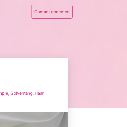
Contact opnemen
lmpje
,
Golventang
,
Haar
,