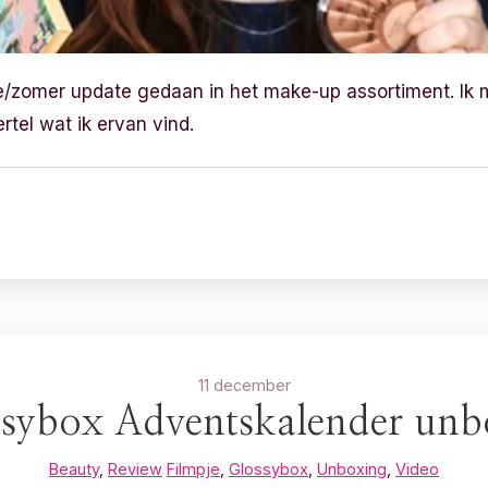
e/zomer update gedaan in het make-up assortiment. Ik 
tel wat ik ervan vind.
11 december
sybox Adventskalender un
Beauty
,
Review
Filmpje
,
Glossybox
,
Unboxing
,
Video