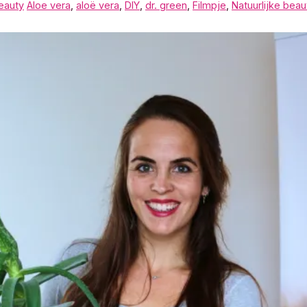
eauty
Aloe vera
,
aloë vera
,
DIY
,
dr. green
,
Filmpje
,
Natuurlijke beau