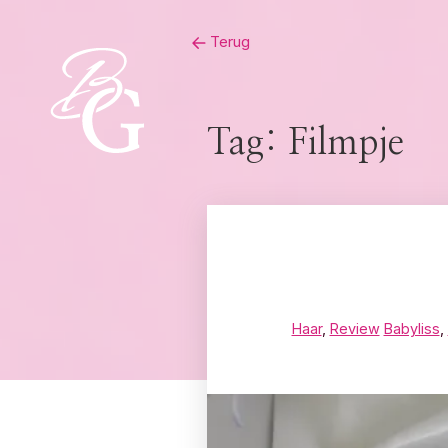
Skip
Terug
to
content
Tag:
Filmpje
Haar
,
Review
Babyliss
,