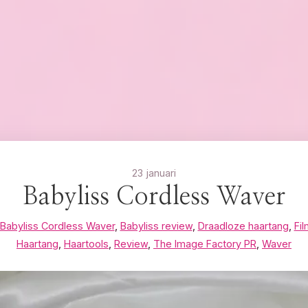
23 januari
Babyliss Cordless Waver
Babyliss Cordless Waver
,
Babyliss review
,
Draadloze haartang
,
Fi
Haartang
,
Haartools
,
Review
,
The Image Factory PR
,
Waver