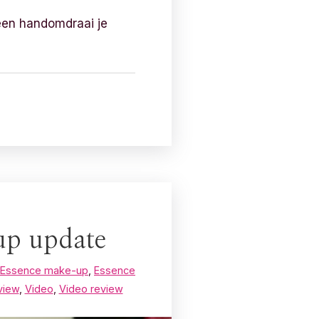
een handomdraai je
up update
Essence make-up
,
Essence
view
,
Video
,
Video review