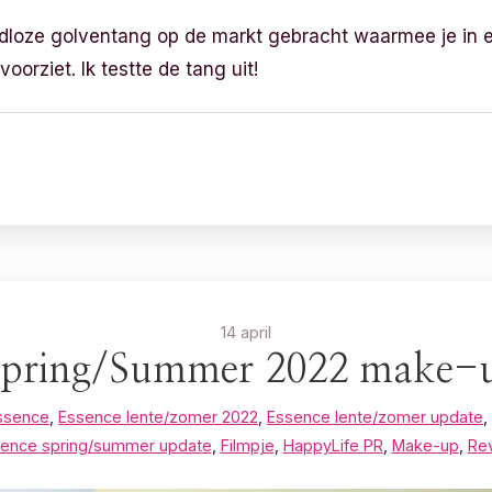
adloze golventang op de markt gebracht waarmee je in 
orziet. Ik testte de tang uit!
14 april
Spring/Summer 2022 make-
ssence
,
Essence lente/zomer 2022
,
Essence lente/zomer update
,
ence spring/summer update
,
Filmpje
,
HappyLife PR
,
Make-up
,
Re