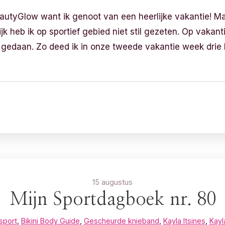
autyGlow want ik genoot van een heerlijke vakantie! Ma
jk heb ik op sportief gebied niet stil gezeten. Op vakant
 gedaan. Zo deed ik in onze tweede vakantie week drie 
15 augustus
Mijn Sportdagboek nr. 80
sport
,
Bikini Body Guide
,
Gescheurde knieband
,
Kayla Itsines
,
Kayl