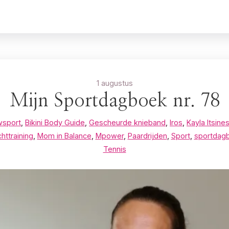
1 augustus
Mijn Sportdagboek nr. 78
wsport
,
Bikini Body Guide
,
Gescheurde knieband
,
Iros
,
Kayla Itsine
httraining
,
Mom in Balance
,
Mpower
,
Paardrijden
,
Sport
,
sportdag
Tennis