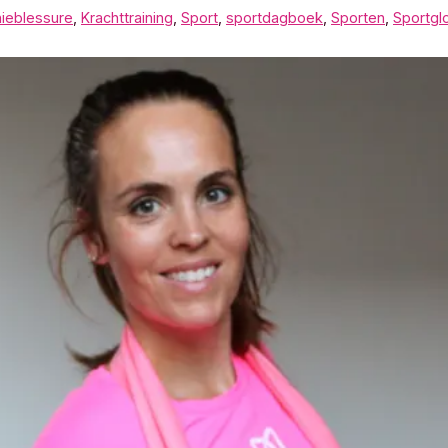
ieblessure
,
Krachttraining
,
Sport
,
sportdagboek
,
Sporten
,
Sportgl