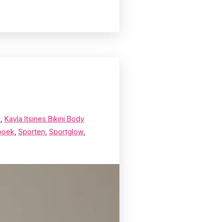
s
,
Kayla Itsines Bikini Body
boek
,
Sporten
,
Sportglow
,