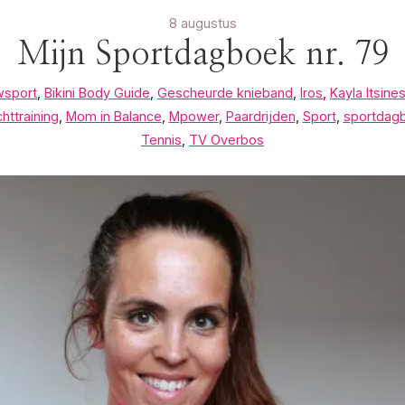
8 augustus
Mijn Sportdagboek nr. 79
wsport
,
Bikini Body Guide
,
Gescheurde knieband
,
Iros
,
Kayla Itsine
httraining
,
Mom in Balance
,
Mpower
,
Paardrijden
,
Sport
,
sportdag
Tennis
,
TV Overbos