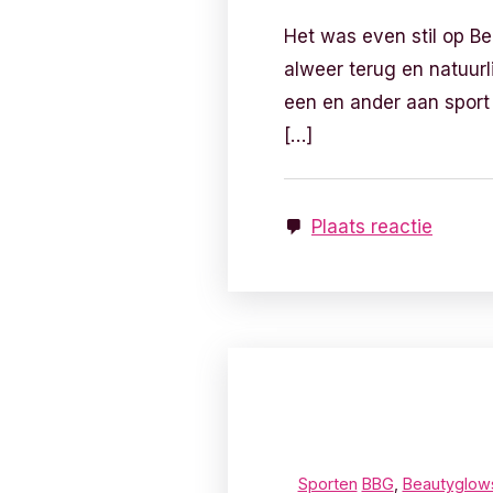
Het was even stil op Be
alweer terug en natuurli
een en ander aan sport
[…]
Plaats reactie
Sporten
BBG
,
Beautyglow