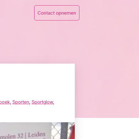
Contact opnemen
boek
,
Sporten
,
Sportglow
,