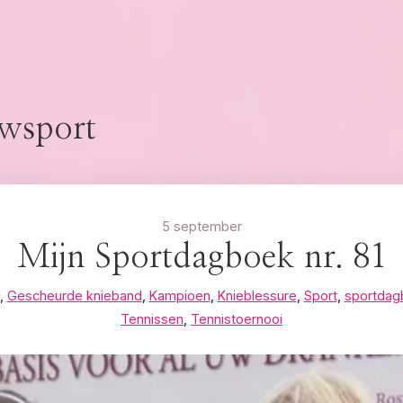
owsport
5 september
Mijn Sportdagboek nr. 81
,
Gescheurde knieband
,
Kampioen
,
Knieblessure
,
Sport
,
sportdag
Tennissen
,
Tennistoernooi