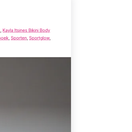
s
,
Kayla Itsines Bikini Body
boek
,
Sporten
,
Sportglow
,