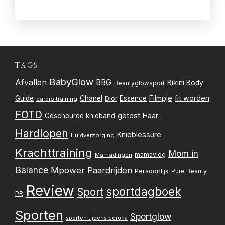
TAGS
BabyGlow
Afvallen
BBG
Bikini Body
Beautyglowsport
Filmpje
fit worden
Guide
Chanel
Essence
Dior
cardio training
FOTD
getest
Gescheurde knieband
Haar
Hardlopen
Knieblessure
Huidverzorging
Krachttraining
Mom in
mamavlog
Mamadingen
Balance
Mpower
Paardrijden
Persoonlijk
Pure Beauty
Review
sportdagboek
Sport
PR
Sporten
Sportglow
sporten tijdens corona