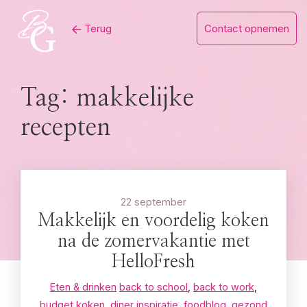
Skip
Terug
Contact opnemen
to
content
Tag:
makkelijke
recepten
22 september
Makkelijk en voordelig koken
na de zomervakantie met
HelloFresh
Eten & drinken
back to school
,
back to work
,
budget koken
,
diner inspiratie
,
foodblog
,
gezond