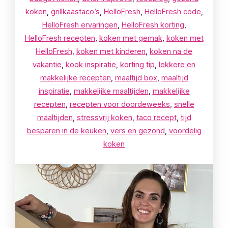
koken
,
grillkaastaco’s
,
HelloFresh
,
HelloFresh code
,
HelloFresh ervaringen
,
HelloFresh korting
,
HelloFresh recepten
,
koken met gemak
,
koken met
HelloFresh
,
koken met kinderen
,
koken na de
vakantie
,
kook inspiratie
,
korting tip
,
lekkere en
makkelijke recepten
,
maaltijd box
,
maaltijd
inspiratie
,
makkelijke maaltijden
,
makkelijke
recepten
,
recepten voor doordeweeks
,
snelle
maaltijden
,
stressvrij koken
,
taco recept
,
tijd
besparen in de keuken
,
vers en gezond
,
voordelig
koken