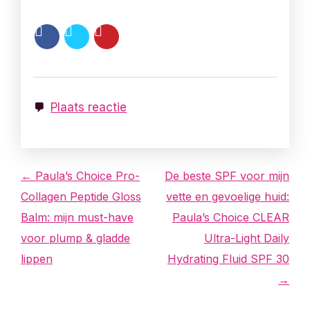
Plaats reactie
B
← Paula’s Choice Pro-
De beste SPF voor mijn
Collagen Peptide Gloss
vette en gevoelige huid:
e
Balm: mijn must-have
Paula’s Choice CLEAR
r
voor plump & gladde
Ultra-Light Daily
lippen
Hydrating Fluid SPF 30
i
→
c