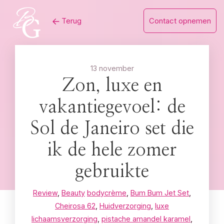
Skip
Terug
Contact opnemen
to
content
13 november
Zon, luxe en
vakantiegevoel: de
Sol de Janeiro set die
ik de hele zomer
gebruikte
Review
,
Beauty
bodycrème
,
Bum Bum Jet Set
,
Cheirosa 62
,
Huidverzorging
,
luxe
lichaamsverzorging
,
pistache amandel karamel
,