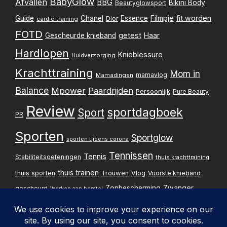
BabyGlow
Afvallen
BBG
Bikini Body
Beautyglowsport
Filmpje
fit worden
Guide
Chanel
Essence
Dior
cardio training
FOTD
getest
Gescheurde knieband
Haar
Hardlopen
Knieblessure
Huidverzorging
Krachttraining
Mom in
mamavlog
Mamadingen
Balance
Mpower
Paardrijden
Persoonlijk
Pure Beauty
Review
sportdagboek
Sport
PR
Sporten
Sportglow
sporten tijdens corona
Tennissen
Tennis
Stabiliteitsoefeningen
thuis krachttraining
thuis trainen
thuis sporten
Trouwen
Vlog
Voorste knieband
Zwanger
Zonbescherming
gescheurd
Werken aan herstel
Zwangerschapsupdate