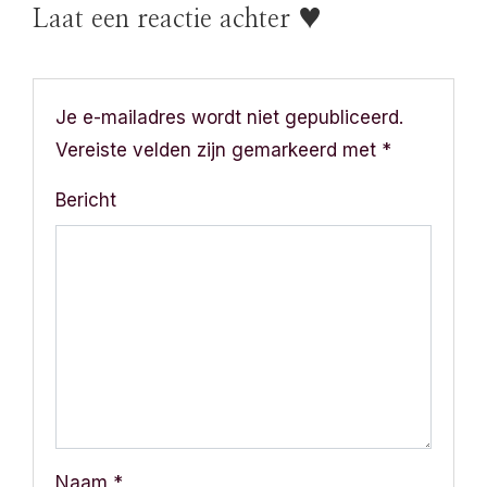
Laat een reactie achter ♥
h
t
n
Je e-mailadres wordt niet gepubliceerd.
Vereiste velden zijn gemarkeerd met
*
a
Bericht
v
i
g
a
t
i
Naam
*