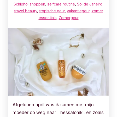
Schiphol shoppen
,
selfcare routine
,
Sol de Janeiro
,
travel beauty
,
tropische geur
,
vakantiegeur
,
zomer
essentials
,
Zomergeur
Afgelopen april was ik samen met mijn
moeder op weg naar Thessaloniki, en zoals