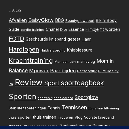
TAGS
BabyGlow
Afvallen
BBG
Bikini Body
Beautyglowsport
Filmpje
fit worden
Guide
Chanel
Essence
Dior
cardio training
FOTD
getest
Gescheurde knieband
Haar
Hardlopen
Knieblessure
Huidverzorging
Krachttraining
Mom in
mamavlog
Mamadingen
Balance
Mpower
Paardrijden
Persoonlijk
Pure Beauty
Review
sportdagboek
Sport
PR
Sporten
Sportglow
sporten tijdens corona
Tennissen
Tennis
Stabiliteitsoefeningen
thuis krachttraining
thuis trainen
thuis sporten
Trouwen
Vlog
Voorste knieband
Zwanger
Zonbescherming
gescheurd
Werken aan herstel