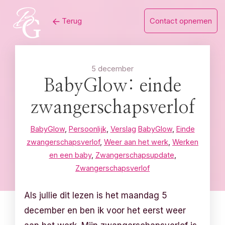
Skip
Terug
Contact opnemen
to
content
5 december
BabyGlow: einde
zwangerschapsverlof
BabyGlow
,
Persoonlijk
,
Verslag
BabyGlow
,
Einde
zwangerschapsverlof
,
Weer aan het werk
,
Werken
en een baby
,
Zwangerschapsupdate
,
Zwangerschapsverlof
Als jullie dit lezen is het maandag 5
december en ben ik voor het eerst weer