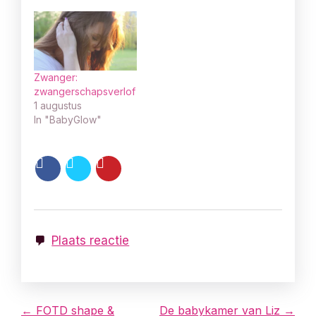
Zwanger:
zwangerschapsverlof
1 augustus
In "BabyGlow"
Plaats reactie
B
← FOTD shape &
De babykamer van Liz →