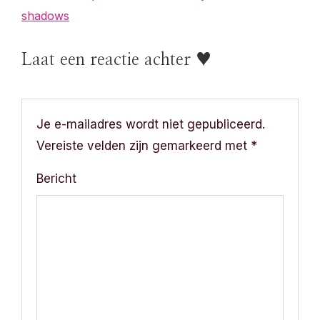
shadows
e
r
Laat een reactie achter ♥
i
c
Je e-mailadres wordt niet gepubliceerd.
h
Vereiste velden zijn gemarkeerd met
*
t
Bericht
n
a
v
i