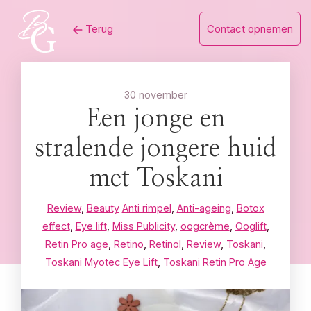
Skip
Terug
Contact opnemen
to
content
30 november
Een jonge en
stralende jongere huid
met Toskani
Review
,
Beauty
Anti rimpel
,
Anti-ageing
,
Botox
effect
,
Eye lift
,
Miss Publicity
,
oogcrème
,
Ooglift
,
Retin Pro age
,
Retino
,
Retinol
,
Review
,
Toskani
,
Toskani Myotec Eye Lift
,
Toskani Retin Pro Age