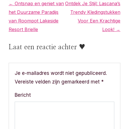
B
← Ontsnap en geniet van
Ontdek Je Stijl: Lascana’s
het Duurzame Paradijs
Trendy Kledingstukken
e
van Roompot Lakeside
Voor Een Krachtige
r
Resort Brielle
Look! →
i
Laat een reactie achter ♥
c
h
Je e-mailadres wordt niet gepubliceerd.
t
Vereiste velden zijn gemarkeerd met
*
n
Bericht
a
v
i