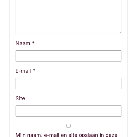
g
a
t
Naam
*
i
e
E-mail
*
Site
Mijn naam, e-mail en site opslaan in deze