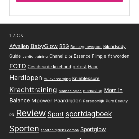
TAGS
BabyGlow
Afvallen
BBG
Bikini Body
Beautyglowsport
Filmpje
fit worden
Guide
Chanel
Essence
Dior
cardio training
FOTD
getest
Gescheurde knieband
Haar
Hardlopen
Knieblessure
Huidverzorging
Krachttraining
Mom in
mamavlog
Mamadingen
Balance
Mpower
Paardrijden
Persoonlijk
Pure Beauty
Review
sportdagboek
Sport
PR
Sporten
Sportglow
sporten tijdens corona