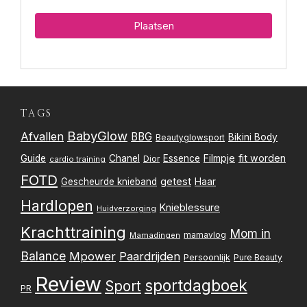
TAGS
BabyGlow
Afvallen
BBG
Bikini Body
Beautyglowsport
Filmpje
fit worden
Guide
Chanel
Essence
Dior
cardio training
FOTD
getest
Gescheurde knieband
Haar
Hardlopen
Knieblessure
Huidverzorging
Krachttraining
Mom in
mamavlog
Mamadingen
Balance
Mpower
Paardrijden
Persoonlijk
Pure Beauty
Review
sportdagboek
Sport
PR