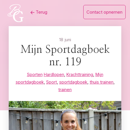
Skip
Terug
Contact opnemen
to
content
18 juni
Mijn Sportdagboek
nr. 119
Sporten
Hardlopen
,
Krachttraining
,
Mijn
sportdagboek
,
Sport
,
sportdagboek
,
thuis trainen
,
trainen