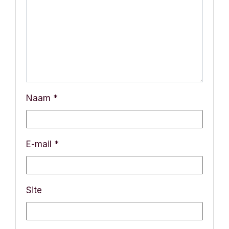
a
v
i
g
a
Naam
*
t
i
E-mail
*
e
Site