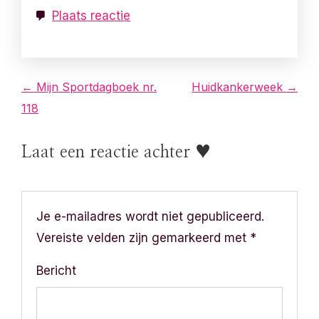
Plaats reactie
B
← Mijn Sportdagboek nr.
Huidkankerweek →
118
e
r
Laat een reactie achter ♥
i
c
Je e-mailadres wordt niet gepubliceerd.
h
Vereiste velden zijn gemarkeerd met
*
t
Bericht
n