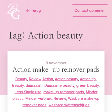
Skip
Terug
Contact opnemen
to
content
Tag:
Action beauty
8 november
Action make-up remover pads
Beauty
,
Review
Action
,
Action beauty
,
Action tip
,
Beauty
,
duurzaam
,
Duurzame beauty
,
green beauty
,
Less Single use
,
make-up remover pads
,
Minder
plastic
,
Minder verbruik
,
Review
,
Wasbare make-up
remover pads
,
wasbare wattenschjfjes