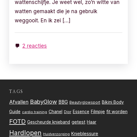
wattenschijfje. Je weet wel, zo’n witte van
watten gemaakt die je na gebruik
weggooit. En ik zei […]
2 reacties
TAGS
BabyGlow
Afvallen
BBG
Bikini Body
Beautyglowsport
Filmpje
fit worden
Guide
Chanel
Essence
Dior
cardio training
FOTD
getest
Gescheurde knieband
Haar
Hardlopen
Knieblessure
Huidverzorging