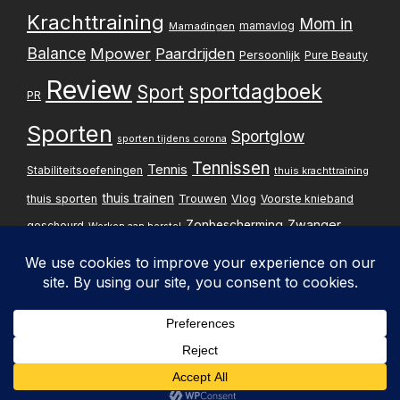
Krachttraining
Mom in
mamavlog
Mamadingen
Balance
Mpower
Paardrijden
Persoonlijk
Pure Beauty
Review
sportdagboek
Sport
PR
Sporten
Sportglow
sporten tijdens corona
Tennissen
Tennis
Stabiliteitsoefeningen
thuis krachttraining
thuis trainen
thuis sporten
Trouwen
Vlog
Voorste knieband
Zwanger
Zonbescherming
gescheurd
Werken aan herstel
Zwangerschapsupdate
Privacybelei
Design & implementatie:
Pxperfect
d