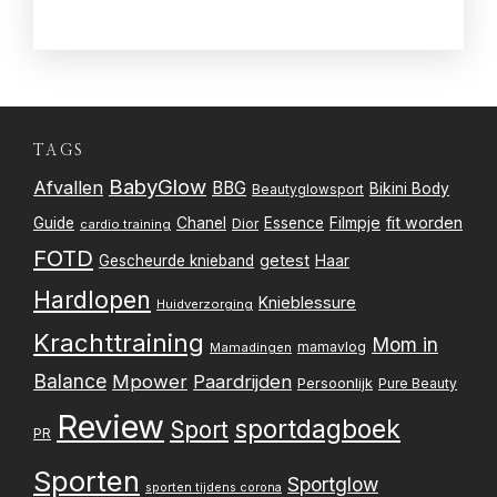
TAGS
BabyGlow
Afvallen
BBG
Bikini Body
Beautyglowsport
Filmpje
fit worden
Guide
Chanel
Essence
Dior
cardio training
FOTD
getest
Gescheurde knieband
Haar
Hardlopen
Knieblessure
Huidverzorging
Krachttraining
Mom in
mamavlog
Mamadingen
Balance
Mpower
Paardrijden
Persoonlijk
Pure Beauty
Review
sportdagboek
Sport
PR
Sporten
Sportglow
sporten tijdens corona