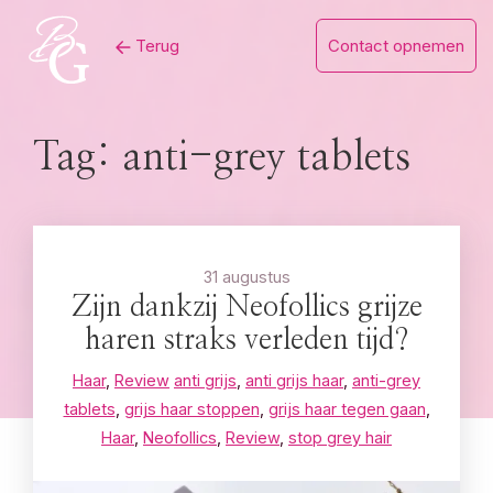
Skip
Terug
Contact opnemen
to
content
Tag:
anti-grey tablets
31 augustus
Zijn dankzij Neofollics grijze
haren straks verleden tijd?
Haar
,
Review
anti grijs
,
anti grijs haar
,
anti-grey
tablets
,
grijs haar stoppen
,
grijs haar tegen gaan
,
Haar
,
Neofollics
,
Review
,
stop grey hair