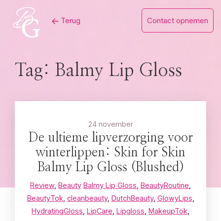
Skip
Terug
Contact opnemen
to
content
Tag:
Balmy Lip Gloss
24 november
De ultieme lipverzorging voor
winterlippen: Skin for Skin
Balmy Lip Gloss (Blushed)
Review
,
Beauty
Balmy Lip Gloss
,
BeautyRoutine
,
BeautyTok
,
cleanbeauty
,
DutchBeauty
,
GlowyLips
,
HydratingGloss
,
LipCare
,
Lipgloss
,
MakeupTok
,