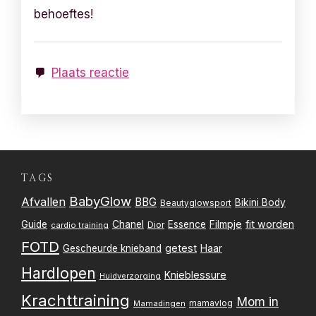
behoeftes!
Plaats reactie
TAGS
BabyGlow
Afvallen
BBG
Bikini Body
Beautyglowsport
Filmpje
fit worden
Guide
Chanel
Essence
Dior
cardio training
FOTD
getest
Gescheurde knieband
Haar
Hardlopen
Knieblessure
Huidverzorging
Krachttraining
Mom in
mamavlog
Mamadingen