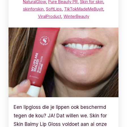
NaturalGlow
,
Pure Beauty PR
,
Skin for skin
,
skinforskin
,
SoftLips
,
TikTokMadeMeBuyIt
,
ViralProduct
,
WinterBeauty
Een lipgloss die je lippen ook beschermd
tegen de kou? JA! Dat willen we. Skin for
Skin Balmy Lip Gloss voldoet aan al onze