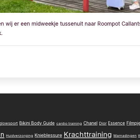
en wij er een midweekje tussenuit naar Roompot Callants
k.
Filmpj
Bikini Body Guide
Chanel
Essence
Dior
glowsport
cardio training
Krachttraining
en
Knieblessure
Huidverzorging
Mamadingen