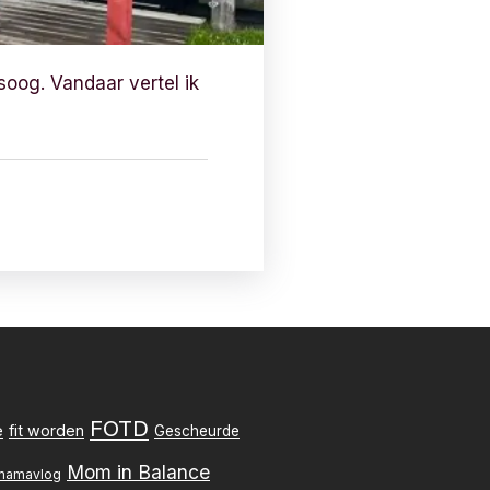
oog. Vandaar vertel ik
FOTD
e
fit worden
Gescheurde
Mom in Balance
mamavlog