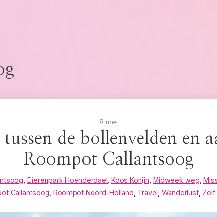
og
8 mei
 tussen de bollenvelden en aa
Roompot Callantsoog
antsoog
,
Dierenpark Hoenderdael
,
Koos Konijn
,
Midweek weg
,
Miss
ot Callantsoog
,
Roompot Noord-Holland
,
Travel
,
Wanderlust
,
Zelf