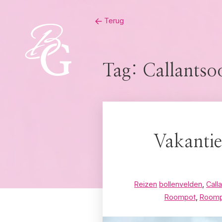
Skip
Terug
to
content
Tag:
Callantso
Vakantie
Reizen
bollenvelden
,
Call
Roompot
,
Roomp