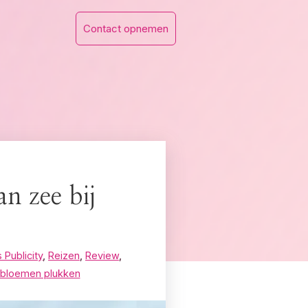
Contact opnemen
n zee bij
 Publicity
,
Reizen
,
Review
,
 bloemen plukken