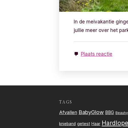
In de meivakantie ging
jullie meer over het par
Plaats reactie
TAGS
BabyGlow
Afvallen
BBG
Beauty
Hardlop
getest
knieband
Haar