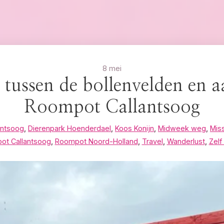
8 mei
 tussen de bollenvelden en aa
Roompot Callantsoog
antsoog
,
Dierenpark Hoenderdael
,
Koos Konijn
,
Midweek weg
,
Miss
ot Callantsoog
,
Roompot Noord-Holland
,
Travel
,
Wanderlust
,
Zelf