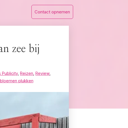
Contact opnemen
n zee bij
 Publicity
,
Reizen
,
Review
,
 bloemen plukken