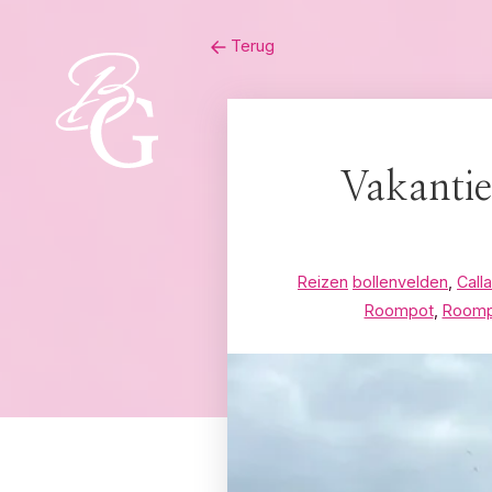
Skip
Terug
to
content
Vakantie
Reizen
bollenvelden
,
Call
Roompot
,
Roomp