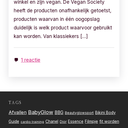
winkel en zijn vegan. De Vegan Society
heeft de producten onafhankelijk getoetst,
producten waarvan in één oogopslag
duidelijk is welk product waarvoor gebruikt
kan worden. Van klassiekers […]
1 reactie
TAGS
BabyGlow
Afvallen
BBG
Bikini Body
Beautyglowsport
Filmpje
fit worden
Guide
Chanel
Essence
Dior
cardio training