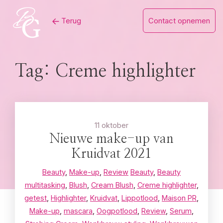
Skip
Terug
Contact opnemen
to
content
Tag:
Creme highlighter
11 oktober
Nieuwe make-up van
Kruidvat 2021
Beauty
,
Make-up
,
Review
Beauty
,
Beauty
multitasking
,
Blush
,
Cream Blush
,
Creme highlighter
,
getest
,
Highlighter
,
Kruidvat
,
Lippotlood
,
Maison PR
,
Make-up
,
mascara
,
Oogpotlood
,
Review
,
Serum
,