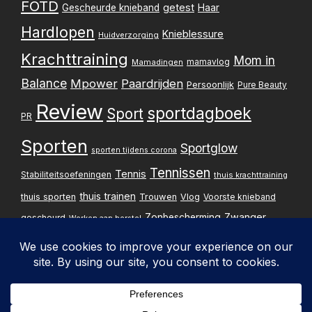
FOTD
getest
Gescheurde knieband
Haar
Hardlopen
Knieblessure
Huidverzorging
Krachttraining
Mom in
mamavlog
Mamadingen
Balance
Mpower
Paardrijden
Persoonlijk
Pure Beauty
Review
sportdagboek
Sport
PR
Sporten
Sportglow
sporten tijdens corona
Tennissen
Tennis
Stabiliteitsoefeningen
thuis krachttraining
thuis trainen
thuis sporten
Trouwen
Vlog
Voorste knieband
Zwanger
Zonbescherming
gescheurd
Werken aan herstel
Zwangerschapsupdate
Privacybelei
Design & implementatie: