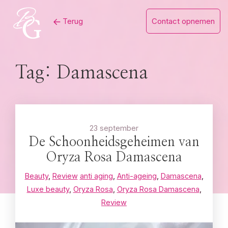
Skip
Terug
Contact opnemen
to
content
Tag:
Damascena
23 september
De Schoonheidsgeheimen van
Oryza Rosa Damascena
Beauty
,
Review
anti aging
,
Anti-ageing
,
Damascena
,
Luxe beauty
,
Oryza Rosa
,
Oryza Rosa Damascena
,
Review