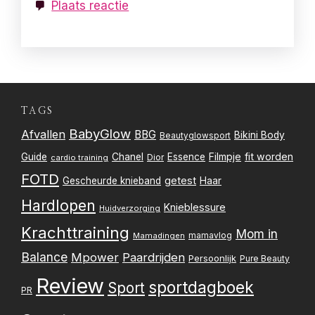
Plaats reactie
TAGS
BabyGlow
Afvallen
BBG
Bikini Body
Beautyglowsport
Filmpje
fit worden
Guide
Chanel
Essence
Dior
cardio training
FOTD
getest
Gescheurde knieband
Haar
Hardlopen
Knieblessure
Huidverzorging
Krachttraining
Mom in
mamavlog
Mamadingen
Balance
Mpower
Paardrijden
Persoonlijk
Pure Beauty
Review
sportdagboek
Sport
PR