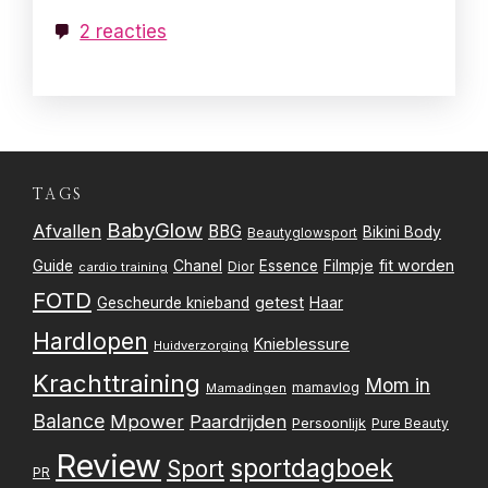
2 reacties
TAGS
BabyGlow
Afvallen
BBG
Bikini Body
Beautyglowsport
Filmpje
fit worden
Guide
Chanel
Essence
Dior
cardio training
FOTD
getest
Gescheurde knieband
Haar
Hardlopen
Knieblessure
Huidverzorging
Krachttraining
Mom in
mamavlog
Mamadingen
Balance
Mpower
Paardrijden
Persoonlijk
Pure Beauty
Review
sportdagboek
Sport
PR