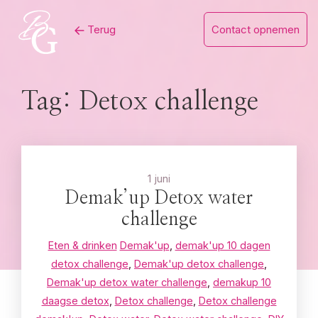
Skip
Terug
Contact opnemen
to
content
Tag:
Detox challenge
1 juni
Demak’up Detox water
challenge
Eten & drinken
Demak'up
,
demak'up 10 dagen
detox challenge
,
Demak'up detox challenge
,
Demak'up detox water challenge
,
demakup 10
daagse detox
,
Detox challenge
,
Detox challenge