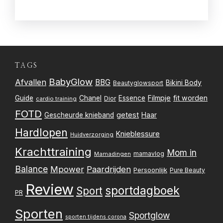
TAGS
BabyGlow
Afvallen
BBG
Bikini Body
Beautyglowsport
Filmpje
fit worden
Guide
Chanel
Essence
Dior
cardio training
FOTD
getest
Gescheurde knieband
Haar
Hardlopen
Knieblessure
Huidverzorging
Krachttraining
Mom in
mamavlog
Mamadingen
Balance
Mpower
Paardrijden
Persoonlijk
Pure Beauty
Review
sportdagboek
Sport
PR
Sporten
Sportglow
sporten tijdens corona