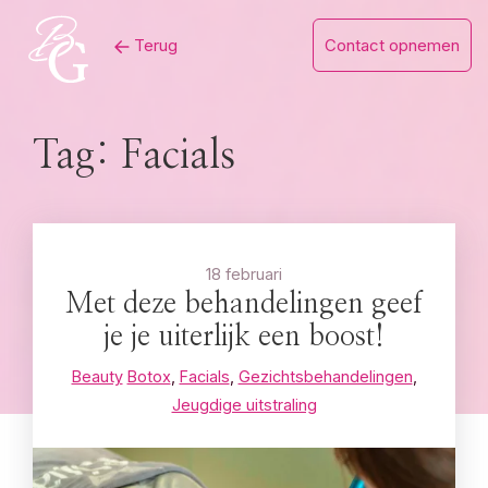
Skip
Terug
Contact opnemen
to
content
Tag:
Facials
18 februari
Met deze behandelingen geef
je je uiterlijk een boost!
Beauty
Botox
,
Facials
,
Gezichtsbehandelingen
,
Jeugdige uitstraling