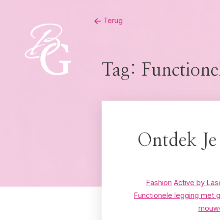
Skip
Terug
to
content
Tag:
Functione
Ontdek Je 
Fashion
Active by La
Functionele legging met g
mouwe