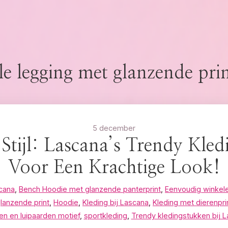
le legging met glanzende pri
5 december
Stijl: Lascana’s Trendy Kle
Voor Een Krachtige Look!
scana
,
Bench Hoodie met glanzende panterprint
,
Eenvoudig winkele
lanzende print
,
Hoodie
,
Kleding bij Lascana
,
Kleding met dierenpri
n en luipaarden motief
,
sportkleding
,
Trendy kledingstukken bij 