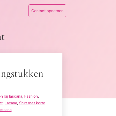
Contact opnemen
nt
dingstukken
n bij lascana
,
Fashion
,
nt
,
Lacana
,
Shirt met korte
Lascana