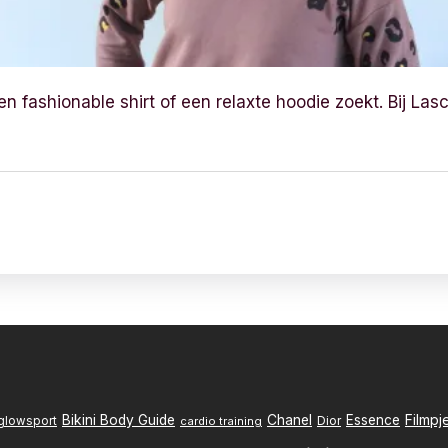
en fashionable shirt of een relaxte hoodie zoekt. Bij Lasc
Filmpj
Bikini Body Guide
Chanel
Essence
Dior
glowsport
cardio training