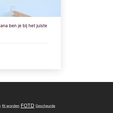
ana ben je bij het juiste
FOTD
e
fit worden
Gescheurde