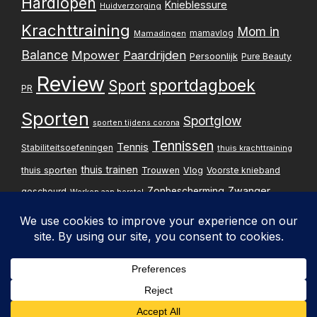
Hardlopen
Knieblessure
Huidverzorging
Krachttraining
Mom in
mamavlog
Mamadingen
Balance
Mpower
Paardrijden
Persoonlijk
Pure Beauty
Review
sportdagboek
Sport
PR
Sporten
Sportglow
sporten tijdens corona
Tennissen
Tennis
Stabiliteitsoefeningen
thuis krachttraining
thuis trainen
thuis sporten
Trouwen
Vlog
Voorste knieband
Zwanger
Zonbescherming
gescheurd
Werken aan herstel
Zwangerschapsupdate
Privacybelei
Design & implementatie:
Pxperfect
d