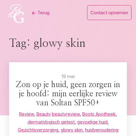
Skip
Terug
Contact opnemen
to
content
Tag:
glowy skin
19 mei
Zon op je huid, geen zorgen in
je hoofd: mijn eerlijke review
van Soltan SPF50+
Review
,
Beauty
beautyreview
,
Boots Apotheek
,
dermatologisch getest
,
gevoelige huid
,
Gezichtsverzorging
,
glowy skin
,
huidveroudering