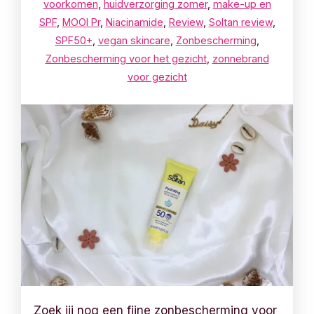
voorkomen
,
huidverzorging zomer
,
make-up en
SPF
,
MOOI Pr
,
Niacinamide
,
Review
,
Soltan review
,
SPF50+
,
vegan skincare
,
Zonbescherming
,
Zonbescherming voor het gezicht
,
zonnebrand
voor gezicht
Zoek jij nog een fijne zonbescherming voor