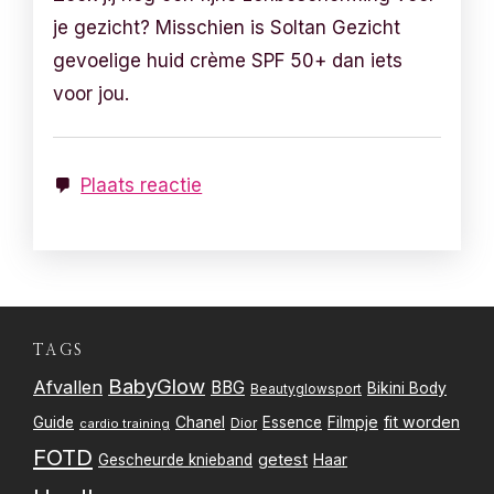
je gezicht? Misschien is Soltan Gezicht
gevoelige huid crème SPF 50+ dan iets
voor jou.
Plaats reactie
TAGS
BabyGlow
Afvallen
BBG
Bikini Body
Beautyglowsport
Filmpje
fit worden
Guide
Chanel
Essence
Dior
cardio training
FOTD
getest
Gescheurde knieband
Haar