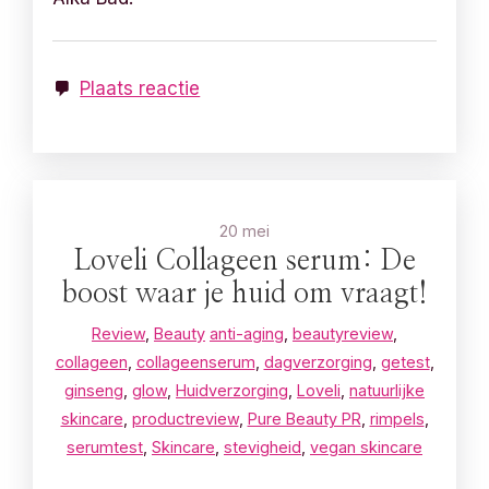
Plaats reactie
20 mei
Loveli Collageen serum: De
boost waar je huid om vraagt!
Review
,
Beauty
anti-aging
,
beautyreview
,
collageen
,
collageenserum
,
dagverzorging
,
getest
,
ginseng
,
glow
,
Huidverzorging
,
Loveli
,
natuurlijke
skincare
,
productreview
,
Pure Beauty PR
,
rimpels
,
serumtest
,
Skincare
,
stevigheid
,
vegan skincare