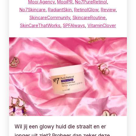
Mooi Agency
,
MooiPR
,
No7PureRetinol
,
No7Skincare
,
RadiantSkin
,
RetinolGlow
,
Review
,
SkincareCommunity
,
SkincareRoutine
,
SkinCareThatWorks
,
SPFAlways
,
VitaminClover
Wil jij een glowy huid die straalt en er
jonger uit ziet? Probeer dan zeker deze