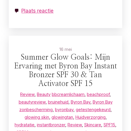
Plaats reactie
16 mei
Summer Glow Goals: Mijn
Ervaring met Byron Bay Instant
Bronzer SPF 30 & Tan
Activator SPF 15
Review
,
Beauty
bbcreamlichaam
,
beachproof
,
beautyreview
,
bruinehuid
,
Byron Bay
,
Byron Bay
zonbescherming
,
byronbay
,
getestengekeurd
,
glowing skin
,
glowingtan
,
Huidverzorging
,
hydratatie
,
instantbronzer
,
Review
,
Skincare
,
SPF15
,