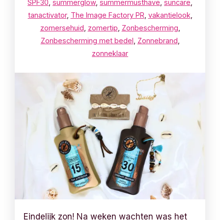
SPF30
,
summerglow
,
summermusthave
,
suncare
,
tanactivator
,
The Image Factory PR
,
vakantielook
,
zomersehuid
,
zomertip
,
Zonbescherming
,
Zonbescherming met bedel
,
Zonnebrand
,
zonneklaar
Eindelijk zon! Na weken wachten was het