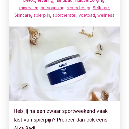
Detox
,
ervaring
,
handbad
,
Huidverzorging
,
mineralen
,
ontspanning
,
remedies pr
,
Selfcare
,
Skincare
,
spierpijn
,
sportherstel
,
voetbad
,
wellness
Heb jij na een zwaar sportweekend vaak
last van spierpijn? Probeer dan ook eens
Alka Bad!