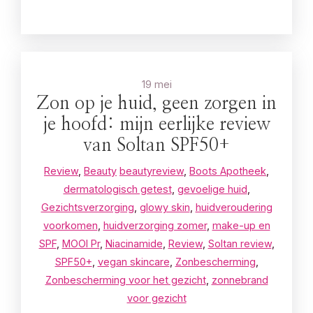
19 mei
Zon op je huid, geen zorgen in
je hoofd: mijn eerlijke review
van Soltan SPF50+
Review
,
Beauty
beautyreview
,
Boots Apotheek
,
dermatologisch getest
,
gevoelige huid
,
Gezichtsverzorging
,
glowy skin
,
huidveroudering
voorkomen
,
huidverzorging zomer
,
make-up en
SPF
,
MOOI Pr
,
Niacinamide
,
Review
,
Soltan review
,
SPF50+
,
vegan skincare
,
Zonbescherming
,
Zonbescherming voor het gezicht
,
zonnebrand
voor gezicht