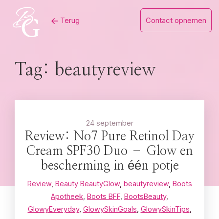
Skip
Terug
Contact opnemen
to
content
Tag:
beautyreview
24 september
Review: No7 Pure Retinol Day
Cream SPF30 Duo – Glow en
bescherming in één potje
Review
,
Beauty
BeautyGlow
,
beautyreview
,
Boots
Apotheek
,
Boots BFF
,
BootsBeauty
,
GlowyEveryday
,
GlowySkinGoals
,
GlowySkinTips
,