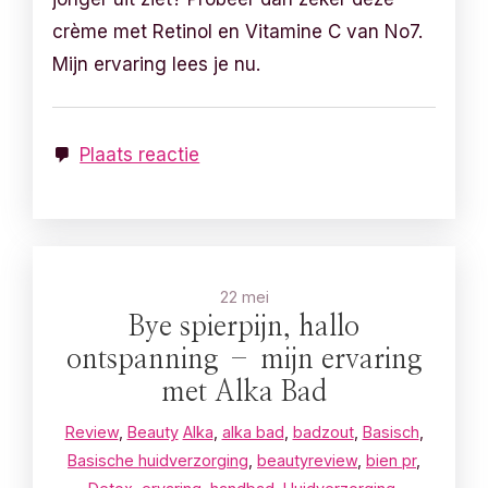
crème met Retinol en Vitamine C van No7.
Mijn ervaring lees je nu.
Plaats reactie
22 mei
Bye spierpijn, hallo
ontspanning – mijn ervaring
met Alka Bad
Review
,
Beauty
Alka
,
alka bad
,
badzout
,
Basisch
,
Basische huidverzorging
,
beautyreview
,
bien pr
,