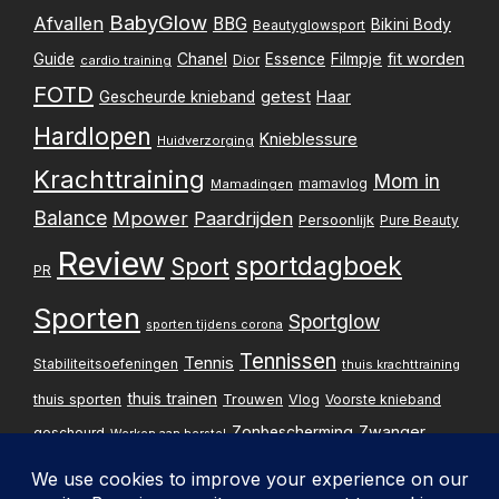
BabyGlow
Afvallen
BBG
Bikini Body
Beautyglowsport
Filmpje
fit worden
Guide
Chanel
Essence
Dior
cardio training
FOTD
getest
Gescheurde knieband
Haar
Hardlopen
Knieblessure
Huidverzorging
Krachttraining
Mom in
mamavlog
Mamadingen
Balance
Mpower
Paardrijden
Persoonlijk
Pure Beauty
Review
sportdagboek
Sport
PR
Sporten
Sportglow
sporten tijdens corona
Tennissen
Tennis
Stabiliteitsoefeningen
thuis krachttraining
thuis trainen
thuis sporten
Trouwen
Vlog
Voorste knieband
Zwanger
Zonbescherming
gescheurd
Werken aan herstel
Zwangerschapsupdate