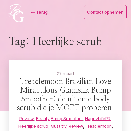
Skip
Terug
Contact opnemen
to
content
Tag:
Heerlijke scrub
27 maart
Treaclemoon Brazilian Love
Miraculous Glamsilk Bump
Smoother: de ultieme body
scrub die je MOET proberen!
Review
,
Beauty
Bump Smoother
,
HappyLifePR
,
Heerlijke scrub
,
Must try
,
Review
,
Treaclemoon
,