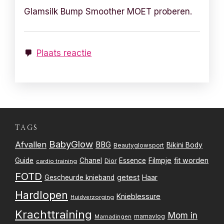
Glamsilk Bump Smoother MOET proberen.
Plaats reactie
TAGS
BabyGlow
Afvallen
BBG
Bikini Body
Beautyglowsport
Filmpje
fit worden
Guide
Chanel
Essence
Dior
cardio training
FOTD
getest
Gescheurde knieband
Haar
Hardlopen
Knieblessure
Huidverzorging
Krachttraining
Mom in
mamavlog
Mamadingen