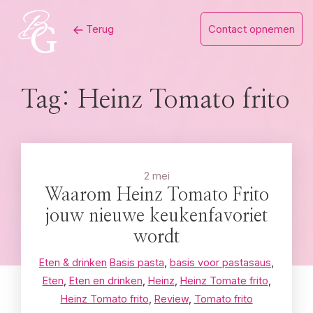
Skip
Terug
Contact opnemen
to
content
Tag:
Heinz Tomato frito
2 mei
Waarom Heinz Tomato Frito
jouw nieuwe keukenfavoriet
wordt
Eten & drinken
Basis pasta
,
basis voor pastasaus
,
Eten
,
Eten en drinken
,
Heinz
,
Heinz Tomate frito
,
Heinz Tomato frito
,
Review
,
Tomato frito