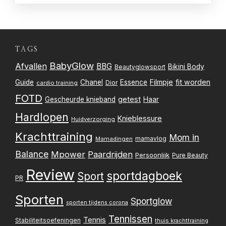
TAGS
BabyGlow
Afvallen
BBG
Bikini Body
Beautyglowsport
Filmpje
fit worden
Guide
Chanel
Essence
Dior
cardio training
FOTD
getest
Gescheurde knieband
Haar
Hardlopen
Knieblessure
Huidverzorging
Krachttraining
Mom in
mamavlog
Mamadingen
Balance
Mpower
Paardrijden
Persoonlijk
Pure Beauty
Review
sportdagboek
Sport
PR
Sporten
Sportglow
sporten tijdens corona
Tennissen
Tennis
Stabiliteitsoefeningen
thuis krachttraining