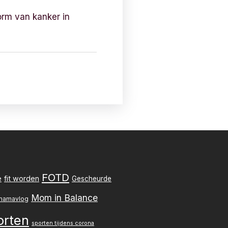
orm van kanker in
FOTD
e
fit worden
Gescheurde
Mom in Balance
mamavlog
orten
sporten tijdens corona