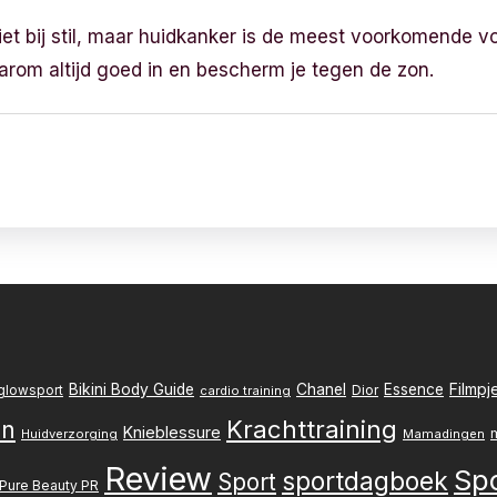
iet bij stil, maar huidkanker is de meest voorkomende v
arom altijd goed in en bescherm je tegen de zon.
Filmpj
Bikini Body Guide
Chanel
Essence
Dior
glowsport
cardio training
Krachttraining
en
Knieblessure
Huidverzorging
Mamadingen
Review
Sp
sportdagboek
Sport
Pure Beauty PR