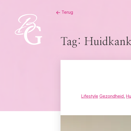
Skip
Terug
to
content
Tag:
Huidkanke
Lifestyle
Gezondheid
,
Hu