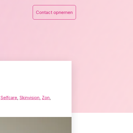
Contact opnemen
,
Selfcare
,
Skinvision
,
Zon
,