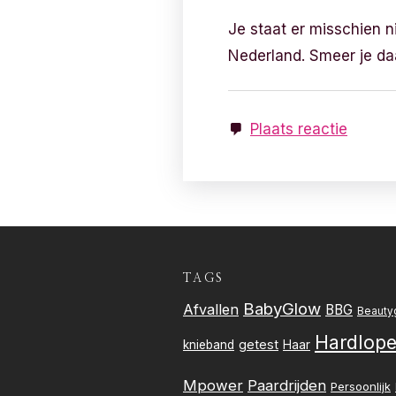
Je staat er misschien n
Nederland. Smeer je da
Plaats reactie
TAGS
BabyGlow
Afvallen
BBG
Beauty
Hardlop
getest
knieband
Haar
Mpower
Paardrijden
Persoonlijk