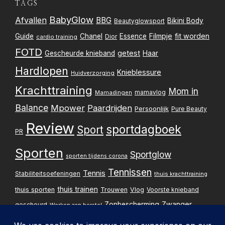
TAGS
BabyGlow
Afvallen
BBG
Bikini Body
Beautyglowsport
Filmpje
fit worden
Guide
Chanel
Essence
Dior
cardio training
FOTD
getest
Gescheurde knieband
Haar
Hardlopen
Knieblessure
Huidverzorging
Krachttraining
Mom in
mamavlog
Mamadingen
Balance
Mpower
Paardrijden
Persoonlijk
Pure Beauty
Review
sportdagboek
Sport
PR
Sporten
Sportglow
sporten tijdens corona
Tennissen
Tennis
Stabiliteitsoefeningen
thuis krachttraining
thuis trainen
thuis sporten
Trouwen
Vlog
Voorste knieband
Zwanger
Zonbescherming
gescheurd
Werken aan herstel
Zwangerschapsupdate