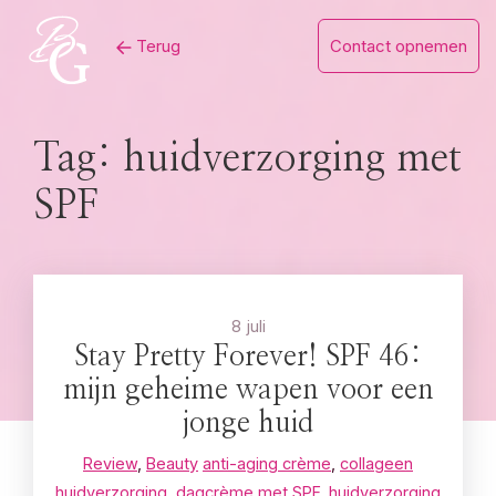
Skip
Terug
Contact opnemen
to
content
Tag:
huidverzorging met
SPF
8 juli
Stay Pretty Forever! SPF 46:
mijn geheime wapen voor een
jonge huid
Review
,
Beauty
anti-aging crème
,
collageen
huidverzorging
,
dagcrème met SPF
,
huidverzorging