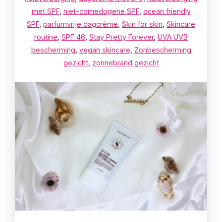
met SPF
,
niet-comedogene SPF
,
ocean friendly
SPF
,
parfumvrije dagcrème
,
Skin for skin
,
Skincare
routine
,
SPF 46
,
Stay Pretty Forever
,
UVA UVB
bescherming
,
vegan skincare
,
Zonbescherming
gezicht
,
zonnebrand gezicht