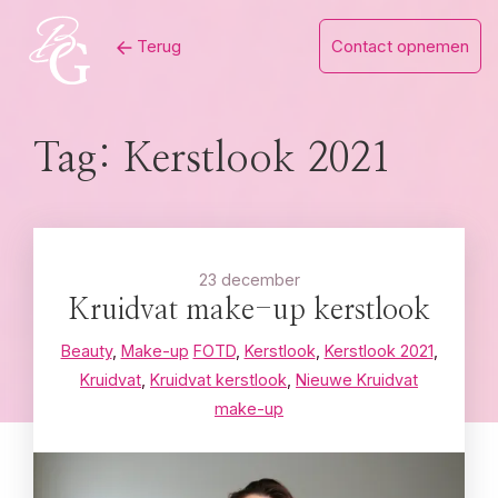
Skip
Terug
Contact opnemen
to
content
Tag:
Kerstlook 2021
23 december
Kruidvat make-up kerstlook
Beauty
,
Make-up
FOTD
,
Kerstlook
,
Kerstlook 2021
,
Kruidvat
,
Kruidvat kerstlook
,
Nieuwe Kruidvat
make-up