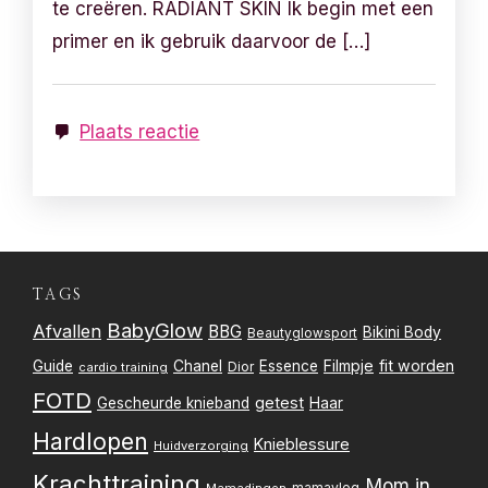
te creëren. RADIANT SKIN Ik begin met een
primer en ik gebruik daarvoor de […]
Plaats reactie
TAGS
BabyGlow
Afvallen
BBG
Bikini Body
Beautyglowsport
Filmpje
fit worden
Guide
Chanel
Essence
Dior
cardio training
FOTD
getest
Gescheurde knieband
Haar
Hardlopen
Knieblessure
Huidverzorging
Krachttraining
Mom in
mamavlog
Mamadingen