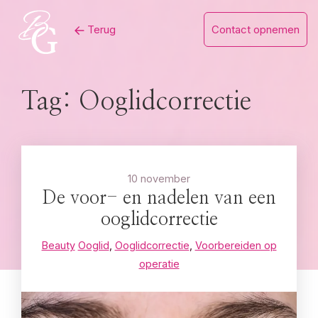
Skip
Terug
Contact opnemen
to
content
Tag:
Ooglidcorrectie
10 november
De voor- en nadelen van een
ooglidcorrectie
Beauty
Ooglid
,
Ooglidcorrectie
,
Voorbereiden op
operatie