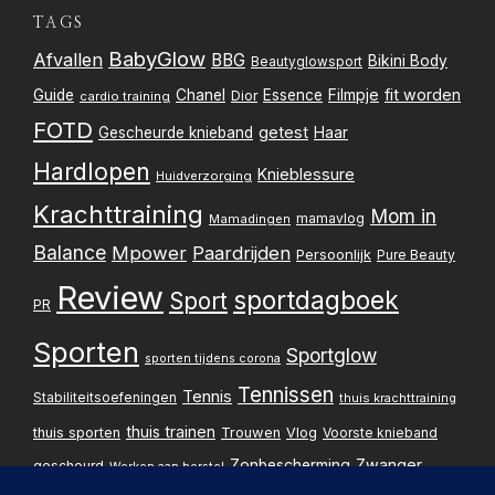
TAGS
BabyGlow
Afvallen
BBG
Bikini Body
Beautyglowsport
Filmpje
fit worden
Guide
Chanel
Essence
Dior
cardio training
FOTD
getest
Gescheurde knieband
Haar
Hardlopen
Knieblessure
Huidverzorging
Krachttraining
Mom in
mamavlog
Mamadingen
Balance
Mpower
Paardrijden
Persoonlijk
Pure Beauty
Review
sportdagboek
Sport
PR
Sporten
Sportglow
sporten tijdens corona
Tennissen
Tennis
Stabiliteitsoefeningen
thuis krachttraining
thuis trainen
thuis sporten
Trouwen
Vlog
Voorste knieband
Zwanger
Zonbescherming
gescheurd
Werken aan herstel