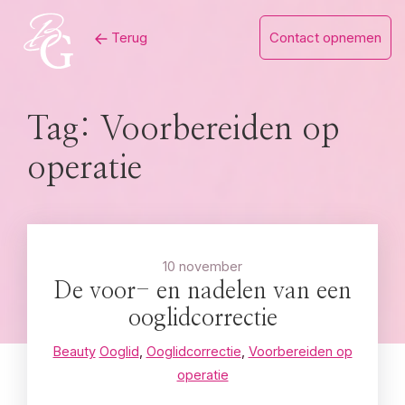
Skip
Terug
Contact opnemen
to
content
Tag:
Voorbereiden op
operatie
10 november
De voor- en nadelen van een
ooglidcorrectie
Beauty
Ooglid
,
Ooglidcorrectie
,
Voorbereiden op
operatie