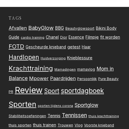
TAGS
BabyGlow
Afvallen
BBG
Bikini Body
Beautyglowsport
Filmpje
fit worden
Guide
Chanel
Essence
Dior
cardio training
FOTD
getest
Gescheurde knieband
Haar
Hardlopen
Knieblessure
Huidverzorging
Krachttraining
Mom in
mamavlog
Mamadingen
Balance
Mpower
Paardrijden
Persoonlijk
Pure Beauty
Review
sportdagboek
Sport
PR
Sporten
Sportglow
sporten tijdens corona
Tennissen
Tennis
Stabiliteitsoefeningen
thuis krachttraining
thuis trainen
thuis sporten
Trouwen
Vlog
Voorste knieband