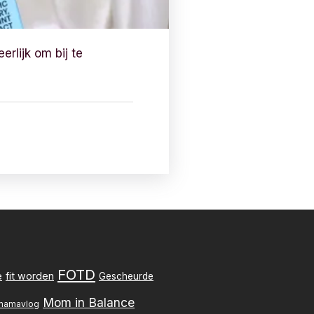
rlijk om bij te
FOTD
e
fit worden
Gescheurde
Mom in Balance
mamavlog