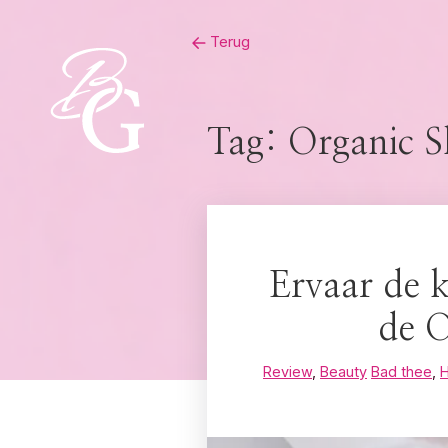
Skip
Terug
to
content
Tag:
Organic S
Ervaar de 
de O
Review
,
Beauty
Bad thee
,
H