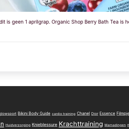
t is geen 1 aprilgrap. Organic Shop Berry Bath Tea is hee
Filmpj
Bikini Body Guide
Chanel
Essence
Dior
glowsport
cardio training
Krachttraining
en
Knieblessure
Huidverzorging
Mamadingen