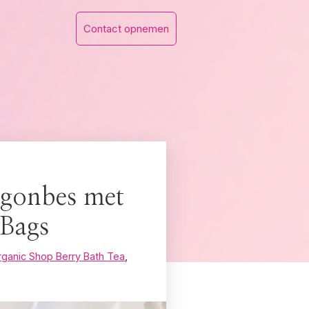
Contact opnemen
ngonbes met
 Bags
rganic Shop Berry Bath Tea
,