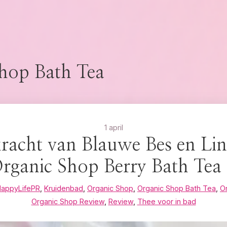
hop Bath Tea
1 april
kracht van Blauwe Bes en Li
rganic Shop Berry Bath Tea
appyLifePR
,
Kruidenbad
,
Organic Shop
,
Organic Shop Bath Tea
,
O
Organic Shop Review
,
Review
,
Thee voor in bad