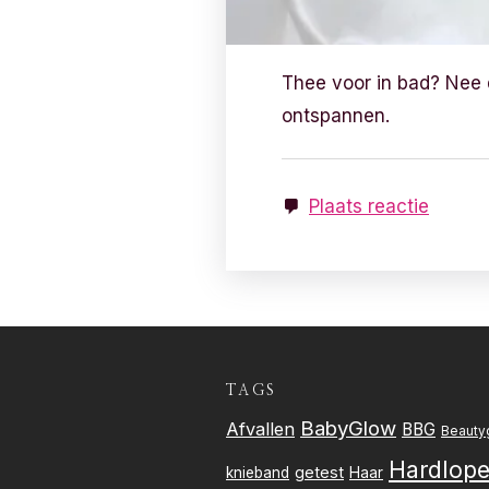
Thee voor in bad? Nee di
ontspannen.
Plaats reactie
TAGS
BabyGlow
Afvallen
BBG
Beauty
Hardlop
getest
knieband
Haar