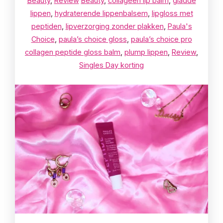
Beauty
,
Review
Beauty
,
collageen lip balm
,
gladde
lippen
,
hydraterende lippenbalsem
,
lipgloss met
peptiden
,
lipverzorging zonder plakken
,
Paula's
Choice
,
paula’s choice gloss
,
paula’s choice pro
collagen peptide gloss balm
,
plump lippen
,
Review
,
Singles Day korting