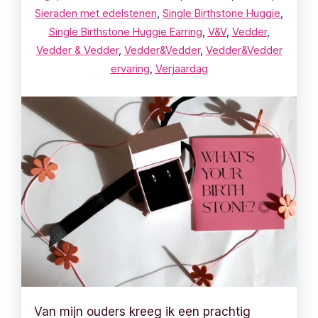
Sieraden met edelstenen
,
Single Birthstone Huggie
,
Single Birthstone Huggie Earring
,
V&V
,
Vedder
,
Vedder & Vedder
,
Vedder&Vedder
,
Vedder&Vedder
ervaring
,
Verjaardag
Van mijn ouders kreeg ik een prachtig