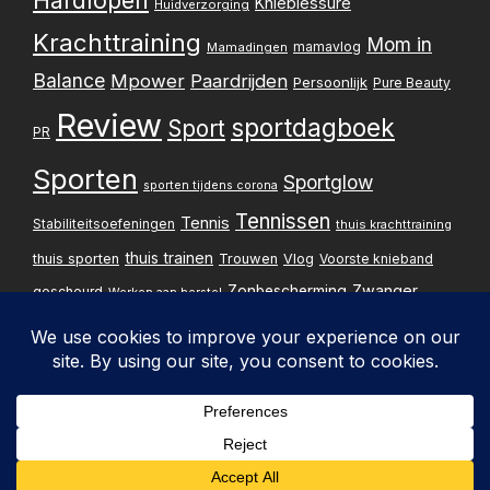
Knieblessure
Huidverzorging
Krachttraining
Mom in
mamavlog
Mamadingen
Balance
Mpower
Paardrijden
Persoonlijk
Pure Beauty
Review
sportdagboek
Sport
PR
Sporten
Sportglow
sporten tijdens corona
Tennissen
Tennis
Stabiliteitsoefeningen
thuis krachttraining
thuis trainen
thuis sporten
Trouwen
Vlog
Voorste knieband
Zwanger
Zonbescherming
gescheurd
Werken aan herstel
Zwangerschapsupdate
Privacybelei
Design & implementatie:
Pxperfect
d