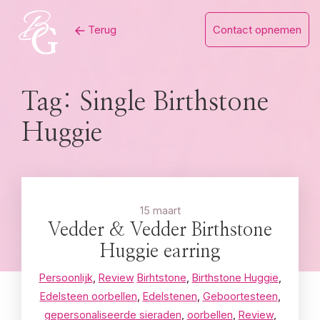
Skip
Terug
Contact opnemen
to
content
Tag:
Single Birthstone
Huggie
15 maart
Vedder & Vedder Birthstone
Huggie earring
Persoonlijk
,
Review
Birhtstone
,
Birthstone Huggie
,
Edelsteen oorbellen
,
Edelstenen
,
Geboortesteen
,
gepersonaliseerde sieraden
,
oorbellen
,
Review
,