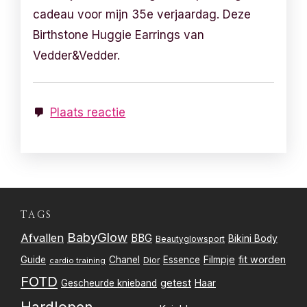
cadeau voor mijn 35e verjaardag. Deze
Birthstone Huggie Earrings van
Vedder&Vedder.
Plaats reactie
TAGS
BabyGlow
Afvallen
BBG
Bikini Body
Beautyglowsport
Filmpje
fit worden
Guide
Chanel
Essence
Dior
cardio training
FOTD
getest
Gescheurde knieband
Haar
Hardlopen