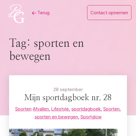
Skip
Terug
Contact opnemen
to
content
Tag:
sporten en
bewegen
28 september
Mijn sportdagboek nr. 28
Sporten
Afvallen
,
Lifestyle
,
sportdagboek
,
Sporten
,
sporten en bewegen
,
Sportglow