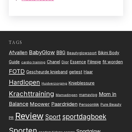
TAGS
BabyGlow
Afvallen
BBG
Bikini Body
Beautyglowsport
Filmpje
fit worden
Guide
Chanel
Essence
Dior
cardio training
FOTD
getest
Gescheurde knieband
Haar
Hardlopen
Knieblessure
Huidverzorging
Krachttraining
Mom in
mamavlog
Mamadingen
Balance
Mpower
Paardrijden
Persoonlijk
Pure Beauty
Review
sportdagboek
Sport
PR
Sporten
Sportglow