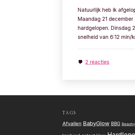
Natuurlijk heb ik afge
Maandag 21 december 20
hardgelopen. Dinsdag 2
snelheid van 6:12 min
2 reacties
TAGS
BabyGlow
Afvallen
BBG
Beauty
Hardlop