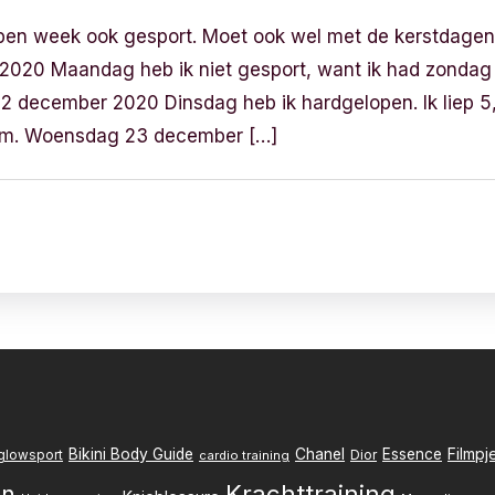
lopen week ook gesport. Moet ook wel met de kerstdagen
20 Maandag heb ik niet gesport, want ik had zondag d
2 december 2020 Dinsdag heb ik hardgelopen. Ik liep 
/km. Woensdag 23 december […]
Filmpj
Bikini Body Guide
Chanel
Essence
Dior
glowsport
cardio training
Krachttraining
en