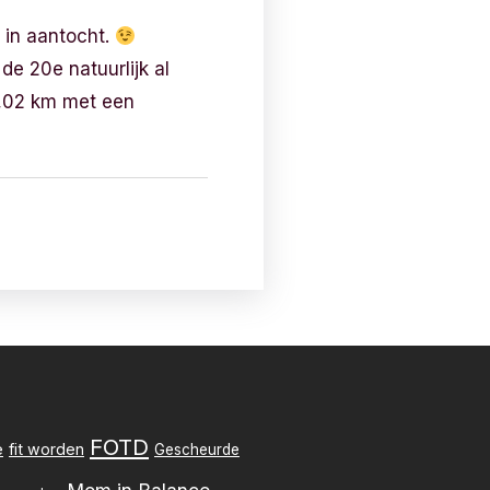
 in aantocht.
e 20e natuurlijk al
5,02 km met een
FOTD
e
fit worden
Gescheurde