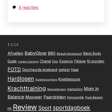
4 reacties
TAGS
BabyGlow
Afvallen
BBG
Bikini Body
Beautyglowsport
Filmpje
fit worden
Guide
Chanel
Essence
Dior
cardio training
FOTD
getest
Gescheurde knieband
Haar
Hardlopen
Knieblessure
Huidverzorging
Krachttraining
Mom in
mamavlog
Mamadingen
Balance
Mpower
Paardrijden
Persoonlijk
Pure Beauty
Review
sportdagboek
Sport
PR