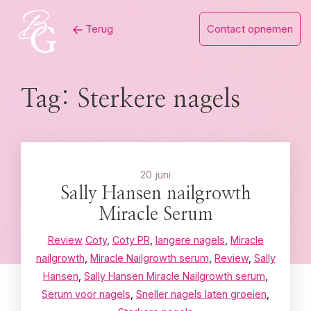
Skip
Terug
Contact opnemen
to
content
Tag:
Sterkere nagels
20 juni
Sally Hansen nailgrowth
Miracle Serum
Review
Coty
,
Coty PR
,
langere nagels
,
Miracle
nailgrowth
,
Miracle Nailgrowth serum
,
Review
,
Sally
Hansen
,
Sally Hansen Miracle Nailgrowth serum
,
Serum voor nagels
,
Sneller nagels laten groeien
,