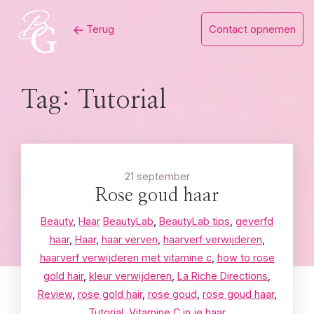
Skip
Terug
Contact opnemen
to
content
Tag:
Tutorial
21 september
Rose goud haar
Beauty
,
Haar
BeautyLab
,
BeautyLab tips
,
geverfd
haar
,
Haar
,
haar verven
,
haarverf verwijderen
,
haarverf verwijderen met vitamine c
,
how to rose
gold hair
,
kleur verwijderen
,
La Riche Directions
,
Review
,
rose gold hair
,
rose goud
,
rose goud haar
,
Tutorial
,
Vitamine C in je haar