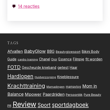
14 reacties
TAGS
BabyGlow
Afvallen
BBG
Bikini Body
Beautyglowsport
Filmpje
fit worden
Guide
Chanel
Essence
Dior
cardio training
FOTD
getest
Gescheurde knieband
Haar
Hardlopen
Knieblessure
Huidverzorging
Krachttraining
Mom in
mamavlog
Mamadingen
Balance
Mpower
Paardrijden
Persoonlijk
Pure Beauty
Review
sportdagboek
Sport
PR