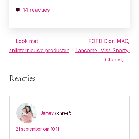
14 reacties
B
← Look met
FOTD Dior, MAC,
splinternieuwe producten
Lancome, Miss Sporty,
e
Chanel, →
r
Reacties
i
c
h
Jamey
schreef:
t
21 september om 10:11
n