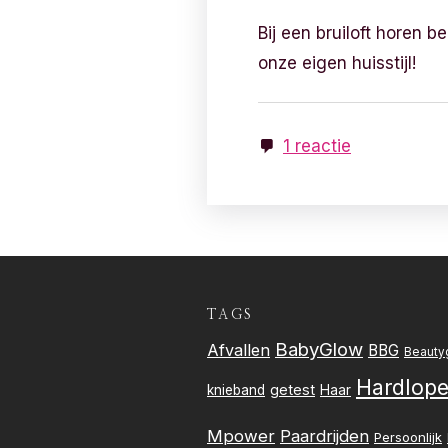
Bij een bruiloft horen b
onze eigen huisstijl!
1 reactie
TAGS
BabyGlow
Afvallen
BBG
Beauty
Hardlop
getest
knieband
Haar
Mpower
Paardrijden
Persoonlijk