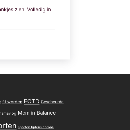
nkjes zien. Volledig in
FOTD
e
fit worden
Gescheurde
Mom in Balance
mamavlog
orten
sporten tijdens corona