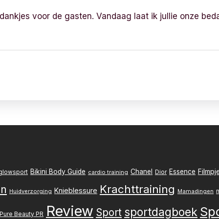
edankjes voor de gasten. Vandaag laat ik jullie onze beda
Filmpj
Bikini Body Guide
Chanel
Essence
Dior
glowsport
cardio training
Krachttraining
en
Knieblessure
Huidverzorging
Mamadingen
Review
Sp
sportdagboek
Sport
Pure Beauty PR