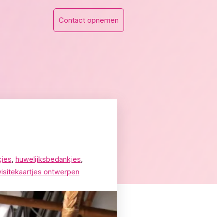
Contact opnemen
kjes
,
huwelijksbedankjes
,
 visitekaartjes ontwerpen