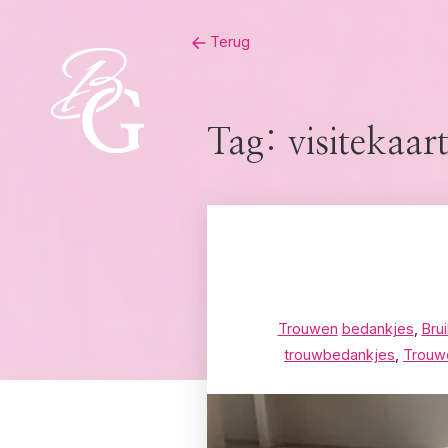
Skip
Terug
to
content
Tag:
visitekaart
Trouwen
bedankjes
,
Brui
trouwbedankjes
,
Trouw