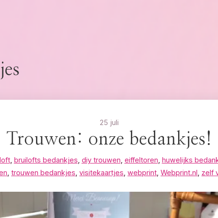
jes
25 juli
Trouwen: onze bedankjes!
loft
,
bruilofts bedankjes
,
diy trouwen
,
eiffeltoren
,
huwelijks bedan
en
,
trouwen bedankjes
,
visitekaartjes
,
webprint
,
Webprint.nl
,
zelf