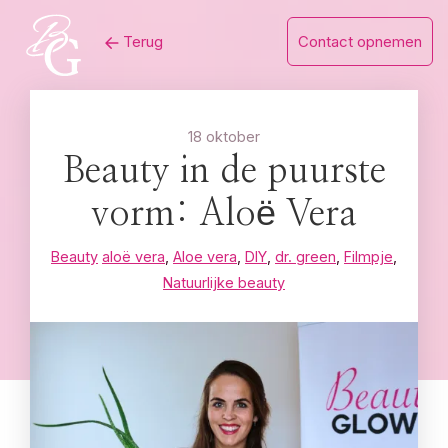
Skip
Terug
Contact opnemen
to
content
18 oktober
Beauty in de puurste
vorm: Aloë Vera
Beauty
aloë vera
,
Aloe vera
,
DIY
,
dr. green
,
Filmpje
,
Natuurlijke beauty