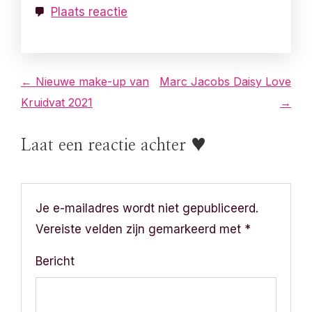
Plaats reactie
B
← Nieuwe make-up van
Marc Jacobs Daisy Love
Kruidvat 2021
→
e
r
Laat een reactie achter ♥
i
c
Je e-mailadres wordt niet gepubliceerd.
h
Vereiste velden zijn gemarkeerd met
*
t
Bericht
n