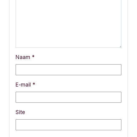
a
v
i
g
a
Naam
*
t
i
E-mail
*
e
Site