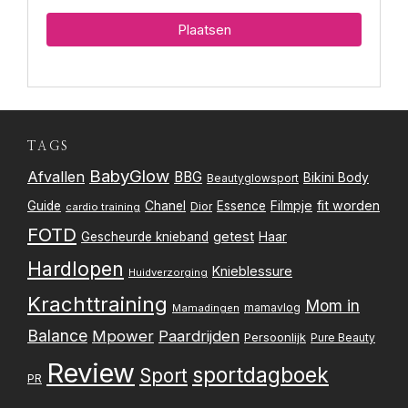
TAGS
BabyGlow
Afvallen
BBG
Bikini Body
Beautyglowsport
Filmpje
fit worden
Guide
Chanel
Essence
Dior
cardio training
FOTD
getest
Gescheurde knieband
Haar
Hardlopen
Knieblessure
Huidverzorging
Krachttraining
Mom in
mamavlog
Mamadingen
Balance
Mpower
Paardrijden
Persoonlijk
Pure Beauty
Review
sportdagboek
Sport
PR