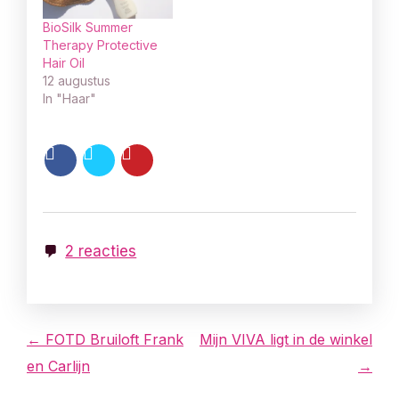
BioSilk Summer
Therapy Protective
Hair Oil
12 augustus
In "Haar"
2 reacties
B
← FOTD Bruiloft Frank
Mijn VIVA ligt in de winkel
en Carlijn
→
e