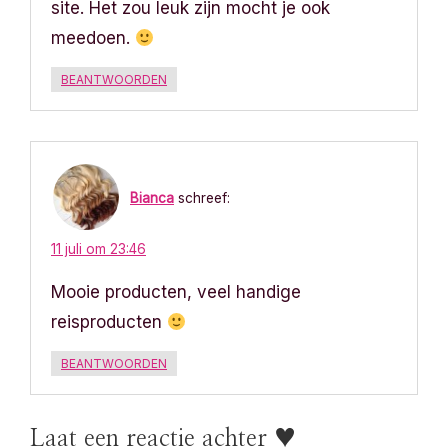
a
site. Het zou leuk zijn mocht je ook
meedoen.
t
BEANTWOORDEN
i
e
Bianca
schreef:
11 juli om 23:46
Mooie producten, veel handige
reisproducten
BEANTWOORDEN
Laat een reactie achter ♥