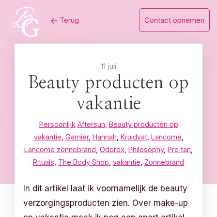
Skip
Terug
Contact opnemen
to
content
11 juli
Beauty producten op
vakantie
Persoonlijk
Aftersun
,
Beauty producten op
vakantie
,
Garnier
,
Hannah
,
Kruidvat
,
Lancome
,
Lancome zonnebrand
,
Odorex
,
Philosophy
,
Pre tan
,
Rituals
,
The Body Shop
,
vakantie
,
Zonnebrand
In dit artikel laat ik voornamelijk de beauty
verzorgingsproducten zien. Over make-up