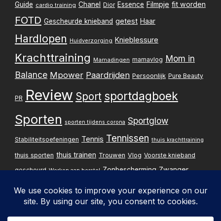
Filmpje
fit worden
Guide
Chanel
Essence
Dior
cardio training
FOTD
getest
Gescheurde knieband
Haar
Hardlopen
Knieblessure
Huidverzorging
Krachttraining
Mom in
mamavlog
Mamadingen
Balance
Mpower
Paardrijden
Persoonlijk
Pure Beauty
Review
sportdagboek
Sport
PR
Sporten
Sportglow
sporten tijdens corona
Tennissen
Tennis
Stabiliteitsoefeningen
thuis krachttraining
thuis trainen
thuis sporten
Trouwen
Vlog
Voorste knieband
Zwanger
Zonbescherming
gescheurd
Werken aan herstel
Zwangerschapsupdate