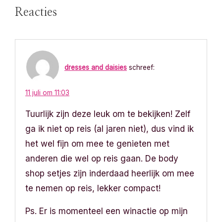
r
Reacties
i
c
dresses and daisies
schreef:
h
t
11 juli om 11:03
Tuurlijk zijn deze leuk om te bekijken! Zelf
n
ga ik niet op reis (al jaren niet), dus vind ik
a
het wel fijn om mee te genieten met
v
anderen die wel op reis gaan. De body
shop setjes zijn inderdaad heerlijk om mee
i
te nemen op reis, lekker compact!
g
Ps. Er is momenteel een winactie op mijn