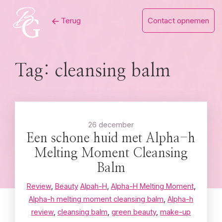
Skip
Terug
Contact opnemen
to
content
Tag:
cleansing balm
26 december
Een schone huid met Alpha-h
Melting Moment Cleansing
Balm
Review
,
Beauty
Alpah-H
,
Alpha-H Melting Moment
,
Alpha-h melting moment cleansing balm
,
Alpha-h
review
,
cleansing balm
,
green beauty
,
make-up