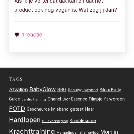
Als ik je vertel dat dat kan en dat het
product ook nog vegan is. Wat zeg jij dan?
1 reactie
TAGS
BabyGlow
Afvallen
BBG
Bikini Body
Beautyglowsport
Filmpje
fit worden
Guide
Chanel
Essence
Dior
cardio training
FOTD
getest
Gescheurde knieband
Haar
Hardlopen
Knieblessure
Huidverzorging
Krachttraining
Mom in
mamavlog
Mamadingen