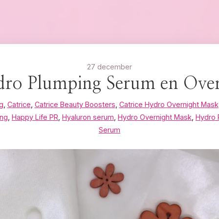
27 december
dro Plumping Serum en Ove
g
,
Catrice
,
Catrice Beauty Boosters
,
Catrice Hydro Overnight Mask
ing
,
Happy Life PR
,
Hyaluron serum
,
Hydro Overnight Mask
,
Hydro 
Serum