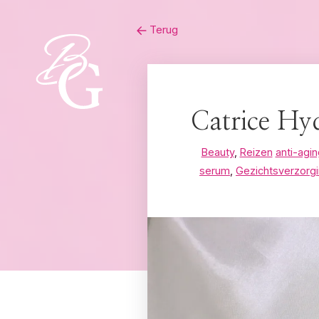
Skip
Terug
to
content
Catrice Hy
Beauty
,
Reizen
anti-agin
serum
,
Gezichtsverzorg