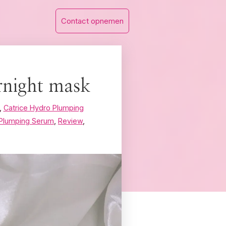
Contact opnemen
rnight mask
,
Catrice Hydro Plumping
Plumping Serum
,
Review
,