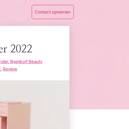
Contact opnemen
er 2022
nder
,
Bijenkorf Beauty
R
,
Review