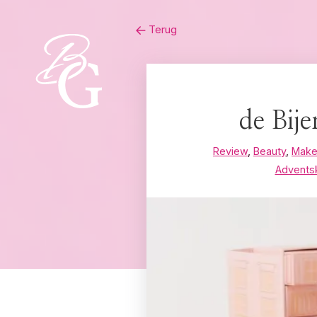
Skip
Terug
to
content
de Bij
Review
,
Beauty
,
Make
Advents