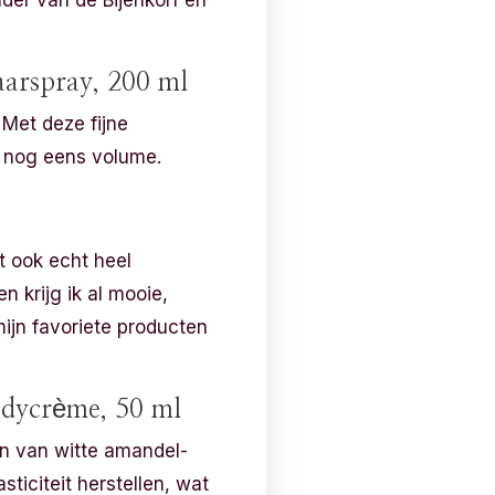
nder van de Bijenkorf en
aarspray, 200 ml
 Met deze fijne
k nog eens volume.
t ook echt heel
 krijg ik al mooie,
ijn favoriete producten
odycrème, 50 ml
en van witte amandel-
ticiteit herstellen, wat