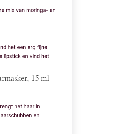
che mix van moringa- en
ind het een erg fijne
e lipstick en vind het
armasker, 15 ml
brengt het haar in
k haarschubben en