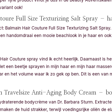
super fijne product vindt je dus in de Beauty Adventskale
variant ook!
oure Full Size Texturizing Salt Spray – h
t: Balmain Hair Couture Full Size Texturizing Salt Spray.
 een handomdraai een mooie beachlook in je haar en oo
Hair Couture spray vind ik echt heerlijk. Daarnaast is he
et een beetje sprayen in mijn haar en mijn haar masseren
r en het volume waar ik zo gek op ben. Dit is een van m
m Travelsize Anti-Aging Body Cream – b
 hydraterende bodycrème van Dr. Barbara Sturm. Extract
ken de huid strakker, terwijl voedingsrijke oliën de elas